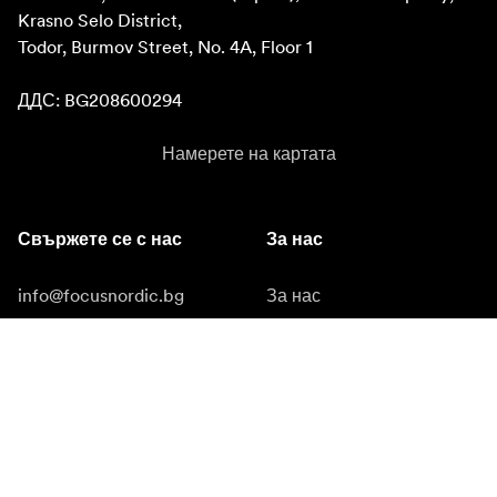
Krasno Selo District, 

Todor, Burmov Street, No. 4A, Floor 1

ДДС: BG208600294
Намерете на картата
Свържете се с нас
За нас
info@focusnordic.bg
За нас
tel: +359887897561
Станете дистрибутор
Instagram
Facebook
YouTube
LinkedIn