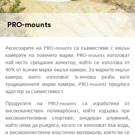
PRO-mounts
Аксесоарите на PRO-mounts са съвместими с екшън
камерите на повечето марки. PRO-mounts използват
най-често срещания конектор, който се използва от
90% от всички марки екшън камери. За марките екшън
камери, които използват ¼-инчова резба като
традиционните марки камери, PRO-mounts предлага
адаптер за съвместимост.
Продуктите на PRO-mounts са изработени от
висококачествен поликарбонат, който издържа при
високоинтензивни спортове, анодиран алуминий,
който няма да ръждяса, когато се използват във вода,
и висококачествени еластични материали, които не се