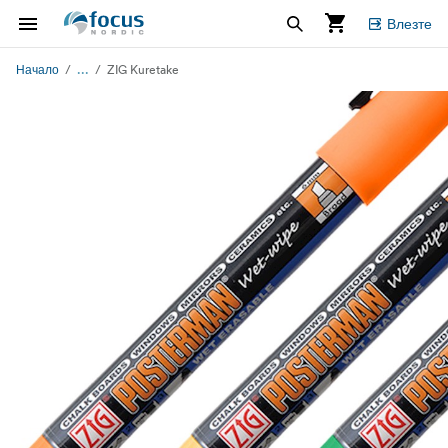
Влезте
...
Начало
ZIG Kuretake