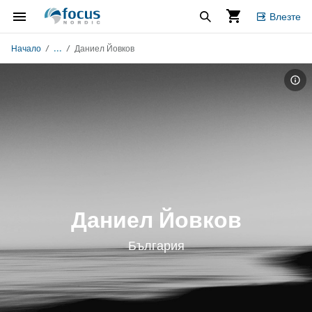
Влезте
...
Начало
Даниел Йовков
Даниел Йовков
България