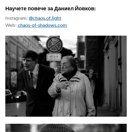
Научете повече за Даниел Йовков:
Instagram:
@chaos.of.light
Web:
chaos-of-shadows.com