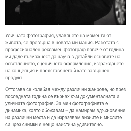
Уличната фотография, улавянето на моменти от
живота, се превърна в новата ми мания. Работата с
професионален рекламен фотограф повече от година
ми даде възможност да науча в детайли основите на
осветлението, сценичното оформление, изграждането
на концепция и представянето ѝ като завършен
продукт.
Оттогава се колебая между различни жанрове, но през
последната година се върнах към документалната и
уличната фотография. За мен фотографията е
динамика, която обожавам – да намирам вдъхновение
на различни места и да изразявам визиите и мислите
си чрез снимки е нещо наистина удивително.