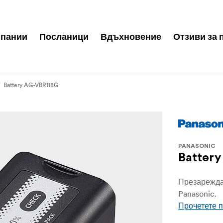
пании
Посланици
Вдъхновение
Отзиви за 
Battery AG-VBR118G
PANASONIC
Batter
Презарежда
Panasonic.
Прочетете 