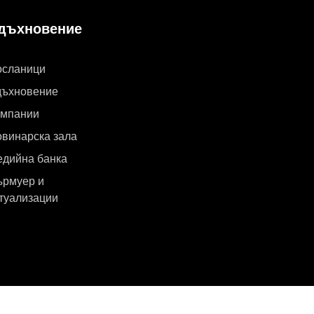
дъхновение
осланици
дъхновение
ампании
винарска зала
дийна банка
рмуер и
туализации