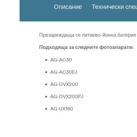
Описание
Технически сп
Презареждаща се литиево-йонна батерия з
Подходяща за следните фотоапарати:
AG-AC30
AG-AC30EJ
AG-DVX200
AG-DVX200PJ
AG-UX180
AG-UX90
AG-UX90P