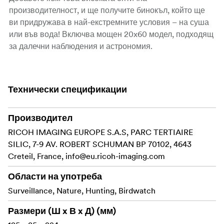
производителност, и ще получите бинокъл, който ще
ви придружава в най-екстремните условия – на суша
или във вода! Включва мощен 20x60 модел, подходящ
за далечни наблюдения и астрономия.
Ново многослойно покритие на оптиката
Фазова корекция
Технически спецификации
Защитно покритие на лещите
Производител
Водоустойчив
RICOH IMAGING EUROPE S.A.S, PARC TERTIAIRE
SILIC, 7-9 AV. ROBERT SCHUMAN BP 70102, 4643
Азотно запълнен
Creteil, France,
info@eu.ricoh-imaging.com
Уникално хидрофобно покритие
Области на употреба
Асферични оптични елементи
Surveillance, Nature, Hunting, Birdwatch
Конструкция от магнезиева сплав
Размери (Ш x В x Д) (мм)