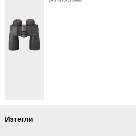
027075288690
EAN
Изтегли