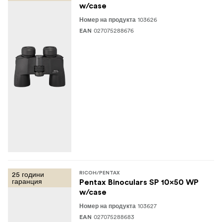
w/case
103626
Номер на продукта
027075288676
EAN
25 години
RICOH/PENTAX
гаранция
Pentax Binoculars SP 10x50 WP
w/case
103627
Номер на продукта
027075288683
EAN