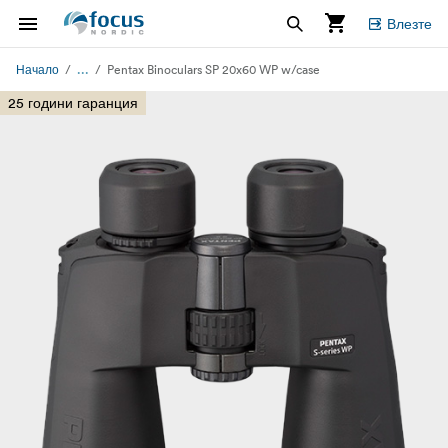
Влезте
...
Начало
Pentax Binoculars SP 20x60 WP w/case
25 години гаранция