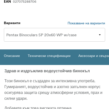
027075288706
EAN
Показване на варианти
Варианти
Описание
Технически спецификации
Аксесоари и свърз
Здрав и издръжлив водоустойчив бинокъл
Този бинокъл е създаден за интензивна употреба.
Гумираният, водоустойчив и азотно запълнен корпус
осигурява защита срещу атмосферни условия, прах и
силни удари.
Добавете към това високата оптична