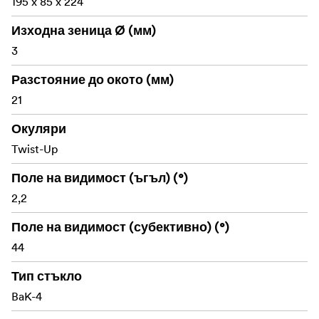
195 x 85 x 224
Изходна зеница Ø (мм)
3
Разстояние до окото (мм)
21
Окуляри
Twist-Up
Поле на видимост (ъгъл) (°)
2,2
Поле на видимост (субективно) (°)
44
Тип стъкло
BaK-4