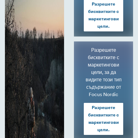
Разрешете
бисквитките с
маркетингови
цели.
Разрешете
бисквитките с
маркетингови
цели, за да
видите този тип
съдържание от
Focus Nordic
Разрешете
бисквитките с
маркетингови
цели.