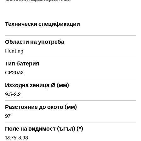
Диапазон на увеличение 5-25x
Технически спецификации
56-милиметров обектив от ED стъкло
Области на употреба
34-милиметрова еднокомпонентна тръба от
алуминий 6061-T6
Hunting
Ретикула FAR2 в първата фокална равнина
Тип батерия
CR2032
Ретикула MRAD, гравирана върху стъклото
Изходна зеница Ø (мм)
11-степенно осветление с позиции за изключване
9.5-2.2
и автоматично включване при движение
Разстояние до окото (мм)
Японско ED стъкло
97
UHD лещи с пълно многослойно покритие
Поле на видимост (ъгъл) (°)
Заключващи се състезателни кули с 3 оборота и
13.75-3.98
нулева спирачка