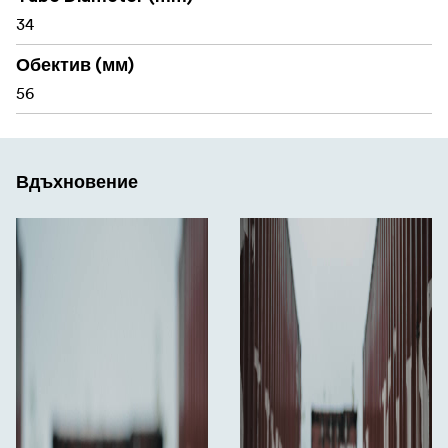
Захранва се с батерия CR2032
34
Обектив (мм)
Какво има в кутията:
56
Оптически мерник Telson Target Master Tactical 5-
25x56 ED MIL FAR2
Вдъхновение
Слънцезащитен капак
Инструмент за регулиране на барабанчетата и
лоста
Вложка за лоста за превключване
Батерия CR2032
Инструмент за капачката на батерията