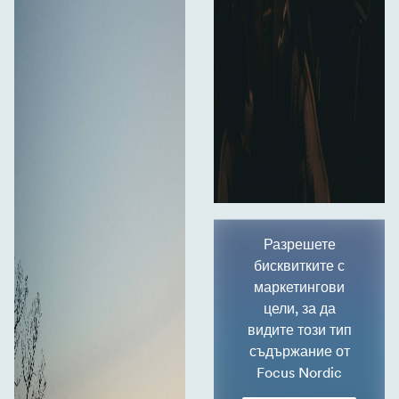
Разрешете
бисквитките с
маркетингови
цели, за да
видите този тип
съдържание от
Focus Nordic