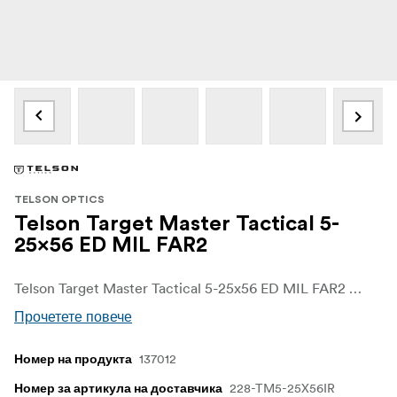
TELSON OPTICS
Telson Target Master Tactical 5-
25x56 ED MIL FAR2
Telson Target Master Tactical 5-25x56 ED MIL FAR2 е създаден за прецизна стрелба с пушка и състезания на дълги разстояния. Диапазонът на увеличение 5-25x, обективът ED с диаметър 56 mm и ретикула FAR2 в първата фокална равнина осигуряват на стрелците яснота, обхват и стабилност на ретикула, необходими за взискателна употреба.
Прочетете повече
137012
Номер на продукта
228-TM5-25X56IR
Номер за артикула на доставчика