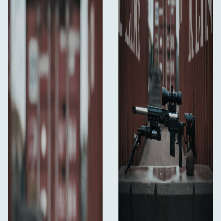
Всички продукти на Telson Optics са подкрепени от
доживотна гаранция, което отразява увереността на
марката в качеството, издръжливостта и
дългосрочната им работа.