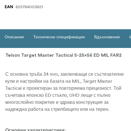
825784003821
EAN
Описание
Технически спецификации
Вдъхновение
Telson Target Master Tactical 5-25x56 ED MIL FAR2
С основна тръба 34 mm, заключващи се състезателни
кули и настройки на базата на MIL, Target Master
Tactical е проектиран за повторяема прецизност. Той
съчетава японско ED стъкло, UHD лещи с пълно
многослойно покритие и здрава конструкция за
надеждна работа на стрелбището или на терен.
Основни характеристики: