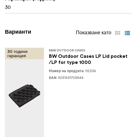
30
Варианти
Показване като
30 години
B&W OUTDOOR CASES
гаранция
BW Outdoor Cases LP Lid pocket
/LP for type 1000
112336
Номер на продукта
4031541703644
EAN