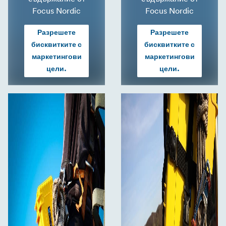
Focus Nordic
Focus Nordic
Разрешете
Разрешете
бисквитките с
бисквитките с
маркетингови
маркетингови
цели.
цели.