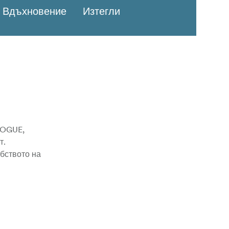
Вдъхновение
Изтегли
ROGUE,
т.
бството на
 аксесоари.