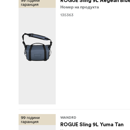
99 години
ROGUE Sling 9L Aegean Blu
гаранция
Номер на продукта
135363
99 години
WANDRD
гаранция
ROGUE Sling 9L Yuma Tan