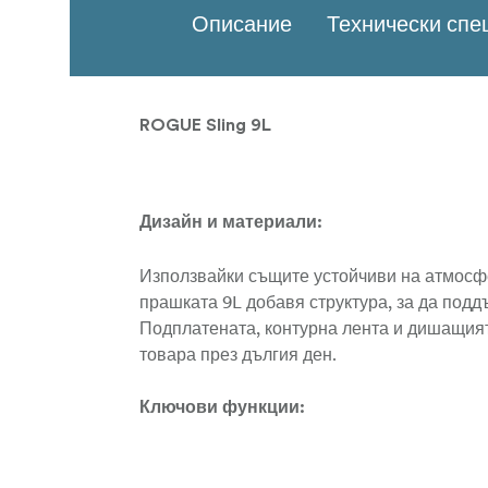
Описание
Технически сп
ROGUE Sling 9L
Дизайн и материали:
Използвайки същите устойчиви на атмосф
прашката 9L добавя структура, за да под
Подплатената, контурна лента и дишащият
товара през дългия ден.
Ключови функции:
Подплатено отделение за фотоапарат 