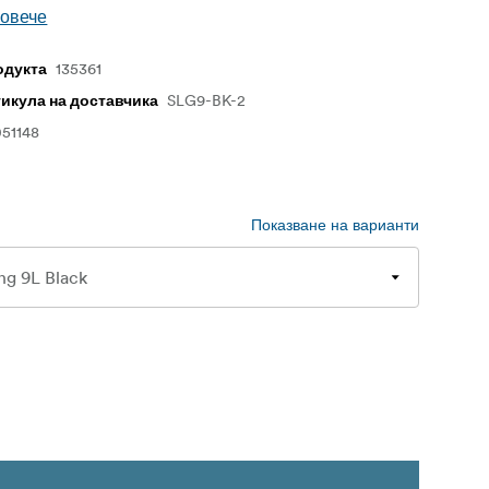
повече
135361
одукта
SLG9-BK-2
тикула на доставчика
51148
Показване на варианти