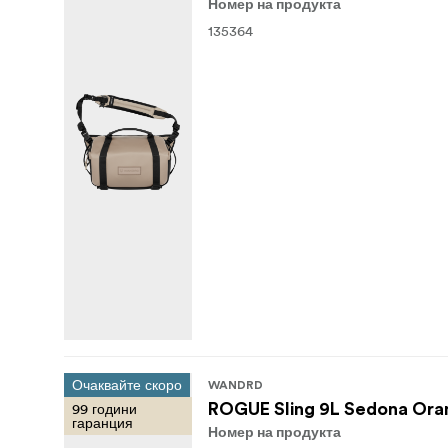
Номер на продукта
135364
Очаквайте скоро
WANDRD
99 години
ROGUE Sling 9L Sedona Ora
гаранция
Номер на продукта