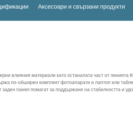
ецификации
Аксесоари и свързани продукти
ерни влияния материали като останалата част от линията 
държа по-обширен комплект фотоапарати и лаптоп или табле
 заден панел помагат за поддържане на стабилността и удо
с конфигурируеми разделители за тяло, няколко обектива и