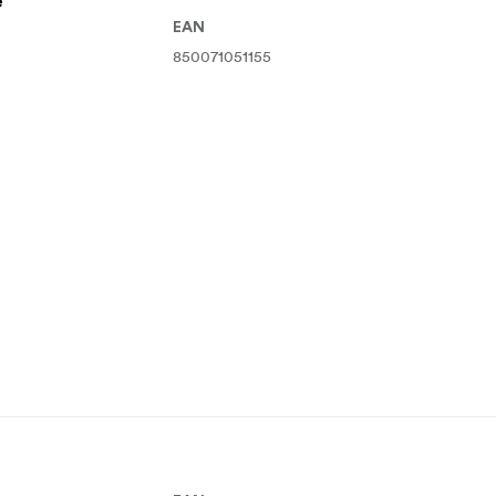
e
EAN
850071051155