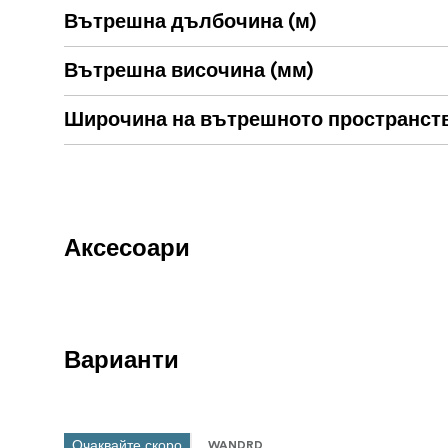
Вътрешна дълбочина (м)
Вложка за кубче за камера
Регулируеми разделители (3)
Вътрешна височина (мм)
Каишка за стабилизатор
Широчина на вътрешното пространств
Клипс за ключове
Гаранционна регистрационна карта
Аксесоари
Варианти
Очаквайте скоро
WANDRD