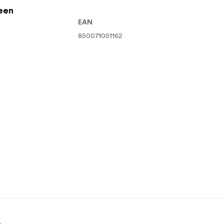
een
EAN
850071051162