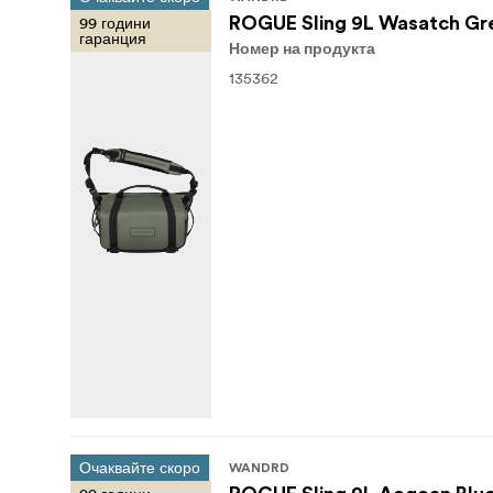
99 години
ROGUE Sling 9L Wasatch Gr
гаранция
Номер на продукта
135362
Очаквайте скоро
WANDRD