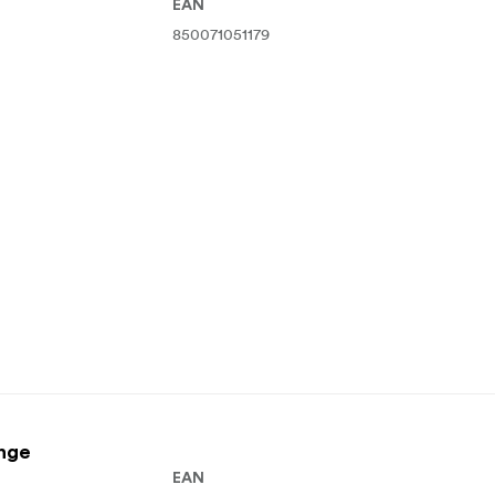
EAN
850071051179
nge
EAN