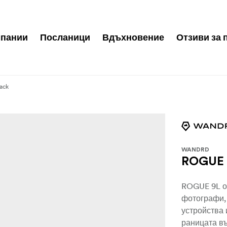
пании
Посланици
Вдъхновение
Отзиви за 
ack
WANDRD
ROGUE S
ROGUE 9L о
фотографи,
устройства 
раницата въ