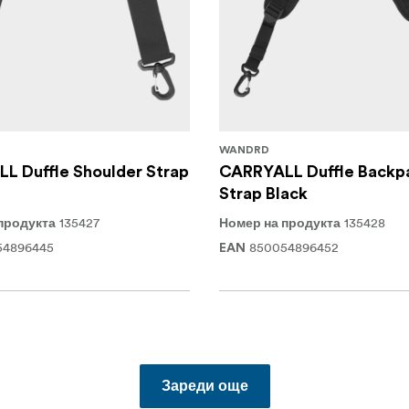
WANDRD
L Duffle Shoulder Strap
CARRYALL Duffle Backp
Strap Black
135427
135428
продукта
Номер на продукта
54896445
850054896452
EAN
Зареди още