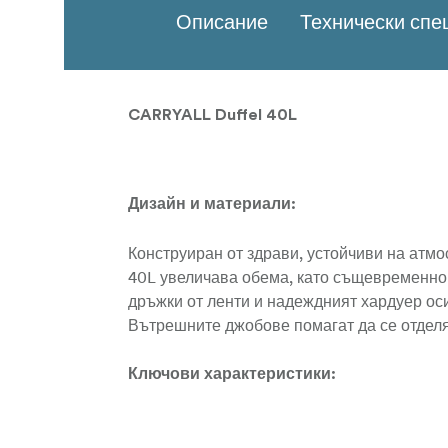
Описание
Технически сп
CARRYALL Duffel 40L
Дизайн и материали:
Конструиран от здрави, устойчиви на атм
40L увеличава обема, като същевременно 
дръжки от ленти и надеждният хардуер оси
Вътрешните джобове помагат да се отделя
Ключови характеристики:
Конвертируем дюфел за пренасяне в 