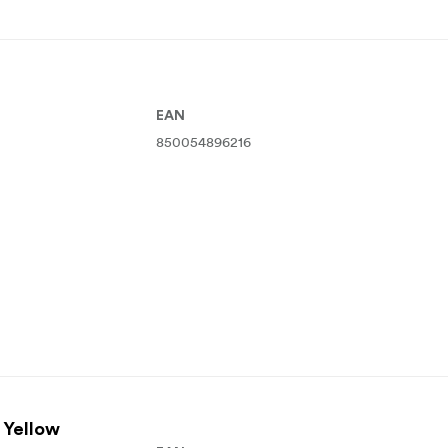
EAN
850054896216
 Yellow