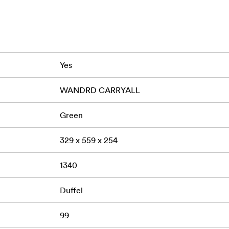
ие за по-обемиста екипировка или многодневно опаковане
яне на дрехи, аксесоари и оборудване.
та при поставяне на чантата.
Yes
ещи от първа необходимост.
WANDRD CARRYALL
есно повдигане и пренасяне.
Green
твеници, които се нуждаят от повече капацитет от стандар
 оборудване.
329 x 559 x 254
1340
а с аксесоарите на WANDRD, предлага се в няколко цвята 
Duffel
на конфигурация.
99