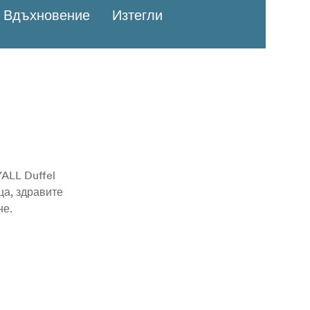
Вдъхновение
Изтегли
ALL Duffel
ца, здравите
не.