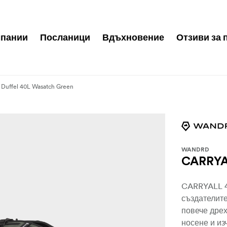
пании
Посланици
Вдъхновение
Отзиви за 
uffel 40L Wasatch Green
WANDRD
CARRYA
CARRYALL 4
създателите
повече дрех
носене и из