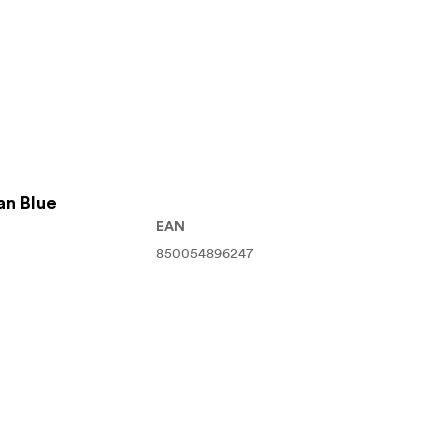
n Blue
EAN
850054896247