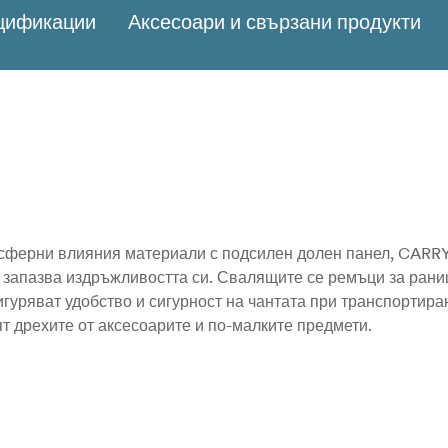
ецификации
Аксесоари и свързани продукти
осферни влияния материали с подсилен долен панел, CARRY
запазва издръжливостта си. Свалящите се ремъци за рани
гуряват удобство и сигурност на чантата при транспортира
т дрехите от аксесоарите и по-малките предмети.
раница с прибиращи се презрамки.