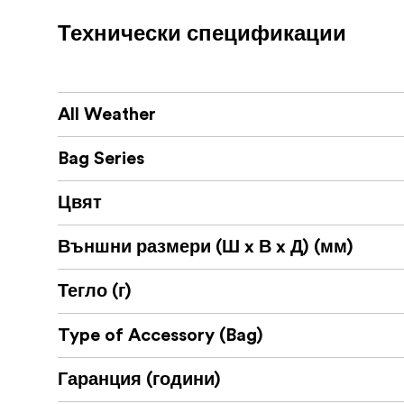
Широко отварящо се основно отделен
Технически спецификации
Вътрешни ръкави и джобове за раздел
Усилена основа за допълнителна защи
All Weather
Външни джобове за бързодостъпни в
Bag Series
Многобройни дръжки за хващане за л
Цвят
Идеален за фотографи на място и пътешес
без да преминават към пълен багажник за
Външни размери (Ш x В x Д) (мм)
Допълнителна информация:
Тегло (г)
Чантата CARRYALL Duffel 40L е съвместим
Type of Accessory (Bag)
естествено в по-широка пътна или студий
Гаранция (години)
Какво има в чантата: