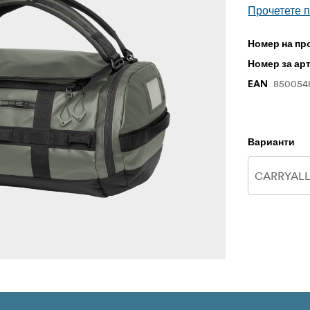
Прочетете 
Номер на пр
Номер за ар
850054
EAN
Варианти