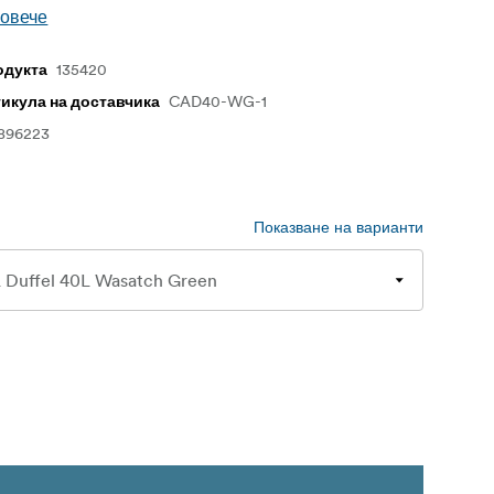
повече
135420
одукта
CAD40-WG-1
тикула на доставчика
896223
Показване на варианти