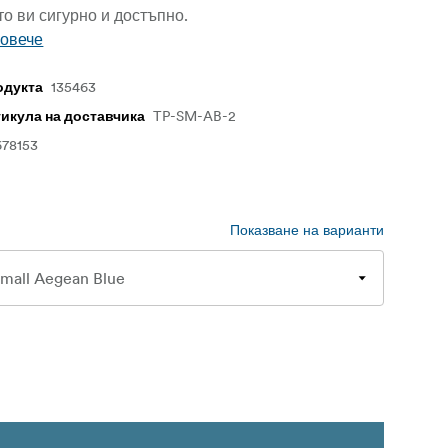
о ви сигурно и достъпно.
повече
135463
одукта
TP-SM-AB-2
тикула на доставчика
678153
Показване на варианти