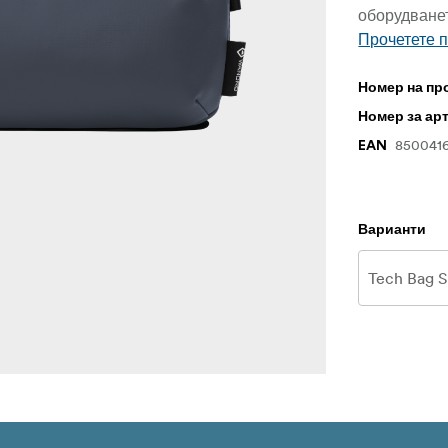
оборудванет
Прочетете 
Номер на пр
Номер за ар
850041
EAN
Варианти