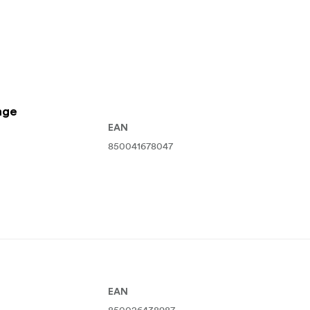
nge
EAN
850041678047
EAN