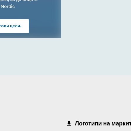
 Nordic
гови цели.
Логотипи на марки