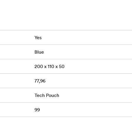
асти
атериали и ципове
Yes
Blue
200 x 110 x 50
77,96
Tech Pouch
99