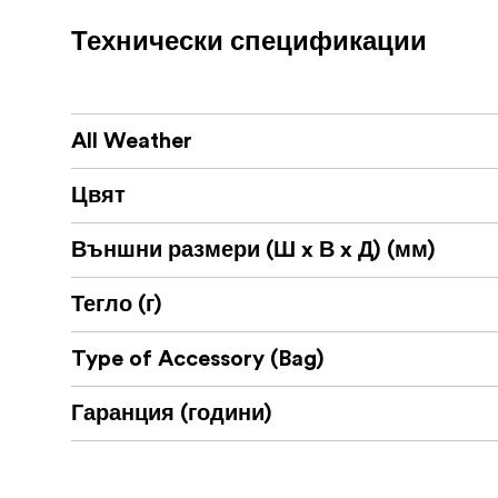
Съответстващи вътрешни и външни ч
Технически спецификации
Устойчиви на атмосферни влияния м
All Weather
Цвят
Външни размери (Ш x В x Д) (мм)
Тегло (г)
Type of Accessory (Bag)
Гаранция (години)