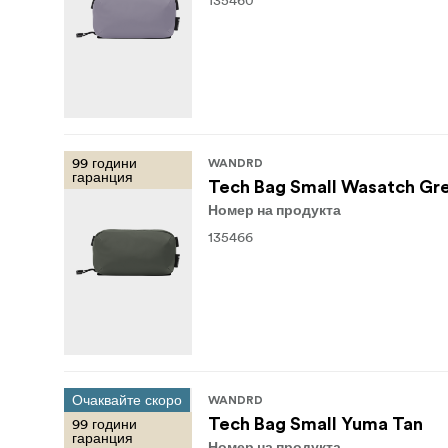
135460
99 години
WANDRD
гаранция
Tech Bag Small Wasatch Gr
Номер на продукта
135466
Очаквайте скоро
WANDRD
99 години
Tech Bag Small Yuma Tan
гаранция