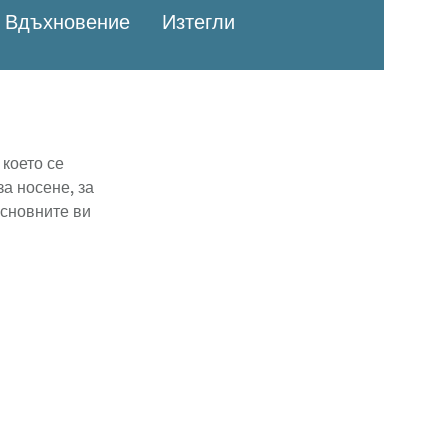
Вдъхновение
Изтегли
 което се
а носене, за
основните ви