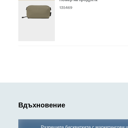
Номер на продукта
135469
Вдъхновение
Разрешете бисквитките с маркетингови ц