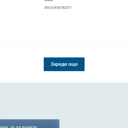
EAN
850041678207
Зареди още
ели, за да видите