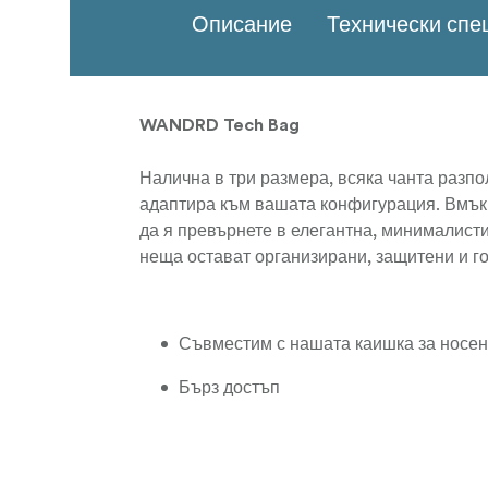
Описание
Технически сп
WANDRD Tech Bag
Налична в три размера, всяка чанта разпо
адаптира към вашата конфигурация. Вмъкн
да я превърнете в елегантна, минималист
неща остават организирани, защитени и го
Съвместим с нашата каишка за носе
Бърз достъп
Вътрешна организация
Колани за ремъци