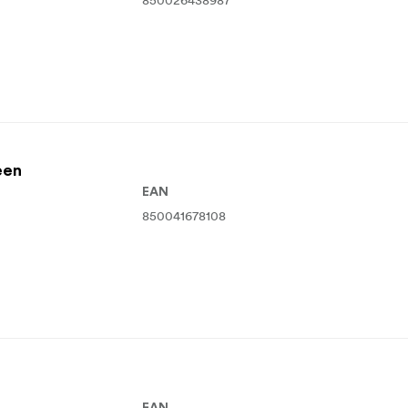
850026438987
een
EAN
850041678108