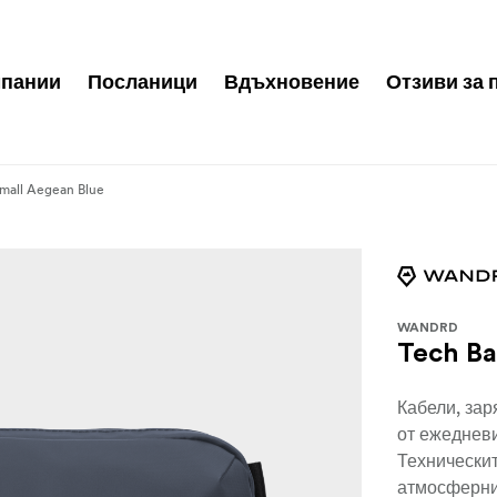
пании
Посланици
Вдъхновение
Отзиви за 
mall Aegean Blue
WANDRD
Tech Ba
Кабели, зар
от ежедневи
Технически
атмосферни