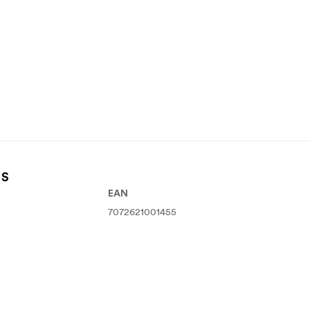
 S
EAN
7072621001455