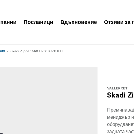
пании
Посланици
Вдъхновение
Отзиви за 
фия
Skadi Zipper Mitt LRS: Black XXL
VALLERRET
Skadi Z
Преминавай
мениджър н
оборудванет
задната час