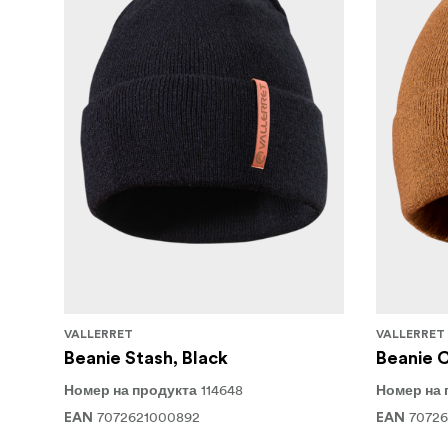
9. ПРЕДЛАГА СЕ В ОГРАНИЧЕНА ЗЕЛЕ
Предлага се в следните размери: SX* | S | M 
само за черната версия
VALLERRET
VALLERRET
Beanie Stash, Black
Beanie 
114648
Номер на продукта
Номер на 
7072621000892
7072
EAN
EAN