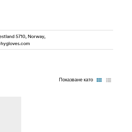
 до
 странична
estland 5710, Norway,
йчив на
phygloves.com
пировката и
Показване като
резервна SD
шната
изглеждате