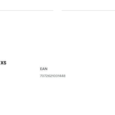
 XS
EAN
7072621001448