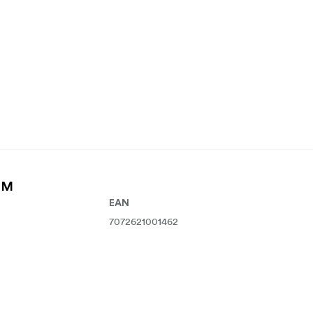
k M
EAN
7072621001462