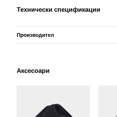
изолация Primaloft, създаващи най-добрат
Технически спецификации
3. цип и капачки за пръстите FlipTech с
циферблатите, използвайте всичките си 4 
щипка, като поддържа максимално свобод
Производител
Полиуре
4.Висококачествени материали
вода и осигуряващ отлична защита от вят
Интегрира
5.Пълно захващане на дланта
чудесен захват на фотоапарата.
Аксесоари
. У
6. джоб за SD-карта с ключ за статив
карта, подръка или микрофибърна кърпа. П
Маншетът на га
7.Ръкавица под маншета
ръкавица. Предназначен да се поставя под
стилно.
Каишка за буря и щипка за кара
8.Екстри