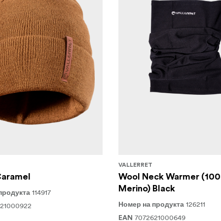
.
НА СЕРИЯ
| L | XL | XXL*
VALLERRET
Caramel
Wool Neck Warmer (10
Merino) Black
114917
продукта
126211
621000922
Номер на продукта
7072621000649
EAN