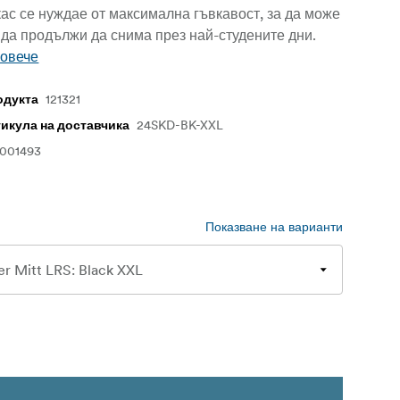
кас се нуждае от максимална гъвкавост, за да може
 да продължи да снима през най-студените дни.
повече
121321
одукта
24SKD-BK-XXL
тикула на доставчика
1001493
Показване на варианти