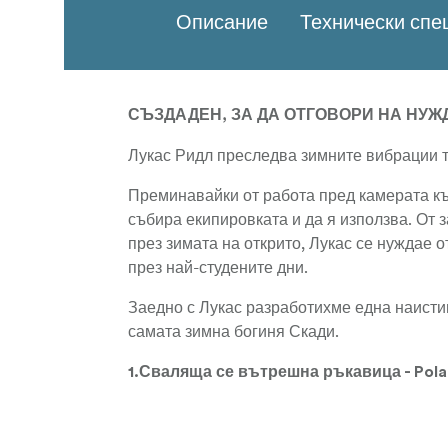
Описание
Технически сп
СЪЗДАДЕН, ЗА ДА ОТГОВОРИ НА НУЖ
Лукас Ридл преследва зимните вибрации то
Преминавайки от работа пред камерата къ
събира екипировката и да я използва. От 
през зимата на открито, Лукас се нуждае 
през най-студените дни.
Заедно с Лукас разработихме една наистин
самата зимна богиня Скади.
1.Сваляща се вътрешна ръкавица - Pol
екран на пръста и палеца. Устойчив на вя
2.100 % мериносова вълна и изолация P