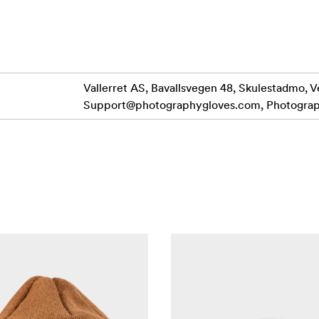
а система за наслояване.
Комбинация от FlipTech и цип за незабавен достъп
 магнити
пръста или само единия. FlipTech се задържа с магнити или
ен достъп до циферблатите.
Vallerret AS, Bavallsvegen 48, Skulestadmo, V
танова изкуствена кожа, DWR и ламиниран мек кепър, усто
Support@photographygloves.com
, Photogra
ър
ният захват на дланта ви дава увереност при работа с еки
добен джоб за съхранение, който можете да използвате за 
редлага се с вграден удобен ключ за статив.
лантетата има широк отвор, за да се вмъкне лесно с вътре
 якето, дългият маншет поддържа китките ви топли, а вие 
бинер.