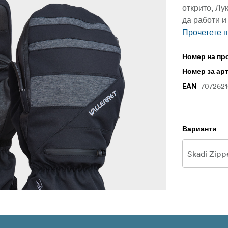
открито, Лу
да работи и
Прочетете 
Номер на пр
Номер за ар
707262
EAN
Варианти