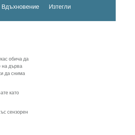
Вдъхновение
Изтегли
кас обича да
е на дърва
жи да снима
ате като
със сензорен
ой с