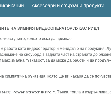
ецификации
Аксесоари и свързани продукти
ДИТЕ НА ЗИМНИЯ ВИДЕООПЕРАТОР ЛУКАС РИДЛ
лкова дълго, колкото иска да признае.
м работа като видеооператор и мениджър на продукция, Лу
заснемане на сноуборд в задната част на страната до рязан
от максимална гъвкавост, за да може да работи и да продъл
а симпатична ръкавица, която ще ви накара да се почувств
Тънка, топла и издръжлива, 
artec® Power Stretch® Pro™.
тър софтшел на гърба на пръстите.
Подплата от 100% мериносова вълна и среден сл
rimaloft.