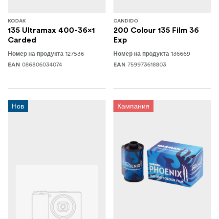
KODAK
CANDIDO
135 Ultramax 400-36x1
200 Colour 135 Film 36
Carded
Exp
127536
136669
Номер на продукта
Номер на продукта
086806034074
759973618803
EAN
EAN
Нов
Кампания