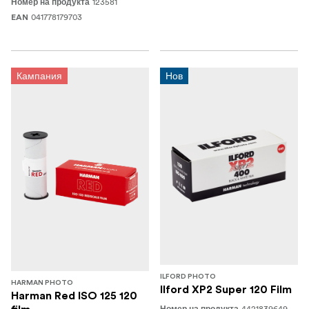
123581
Номер на продукта
041778179703
EAN
Кампания
Нов
ILFORD PHOTO
HARMAN PHOTO
Ilford XP2 Super 120 Film
Harman Red ISO 125 120
4421839649