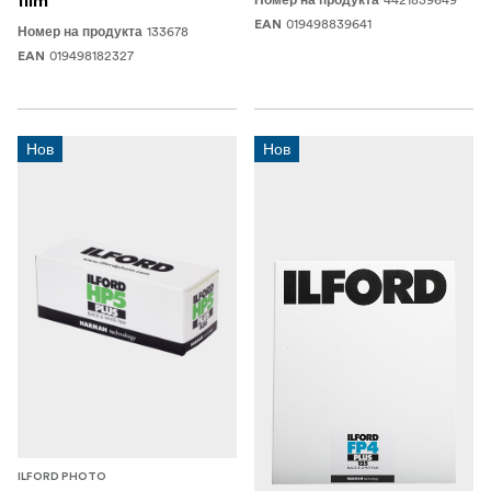
film
Номер на продукта
019498839641
EAN
133678
Номер на продукта
019498182327
EAN
Нов
Нов
ILFORD PHOTO