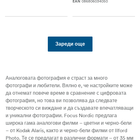
086806034050
EAN
Зареди още
Аналоговата фотография е страст за много
фотографи и
любители. Вялно е, че н
астройките може
да отнемат повече време в сравнение с цифровата
фотография, но това ви позволява да следвате
творческ
ото си виждане
и да създавате впечатляващи
и уникални фотографии
. Focus Nordic предлага
широка гама аналогови филми
– цветни и черно-бели
–
от Kodak Alaris, както и черно-бели филми от Ilford
Photo. Те се предлагат в различни формати
– от 35 мм