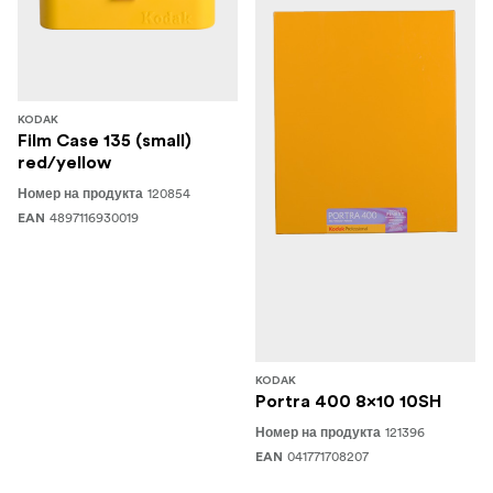
KODAK
Film Case 135 (small)
red/yellow
120854
Номер на продукта
4897116930019
EAN
KODAK
Portra 400 8x10 10SH
121396
Номер на продукта
041771708207
EAN