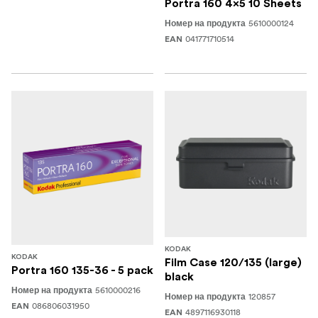
Portra 160 4x5 10 Sheets
5610000124
Номер на продукта
041771710514
EAN
KODAK
KODAK
Film Case 120/135 (large)
Portra 160 135-36 - 5 pack
black
5610000216
Номер на продукта
120857
Номер на продукта
086806031950
EAN
4897116930118
EAN