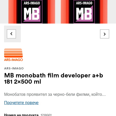
ARS-IMAGO
MB monobath film developer a+b
181 2x500 ml
Монобатов проявител за черно-бели филми, който проявява и фиксира в един-единствен разтвор, давайки негативи със среден до висок контраст и балансирано тонално възпроизвеждане.
Прочетете повече
128661
Номер на продукта