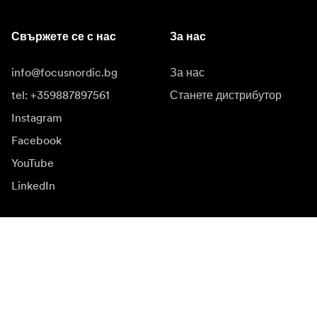
Свържете се с нас
За нас
info@focusnordic.bg
За нас
tel: +359887897561
Станете дистрибутор
Instagram
Facebook
YouTube
LinkedIn
Вдъхновение
Посланици
Вдъхновение
Кампании