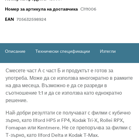
CH1006
Номер за артикула на доставчика
705632598924
EAN
Описание
Технически спецификации
Изтегли
Смесете част А с част Б и продуктът е готов за
употреба. Може да се използва многократно в рамките
на два месеца. Възможно е да се разреди в
съотношение 1:1 и да се използва като еднократно
решение.
Най-добри резултати се получават с филми с кубично
зърно, като Ilford HP5 и FP4, Kodak Tri-X, Rollei RPX,
Fomapan или Kentmere. Не се препоръчва за филми с
Т-зърно, като Ilford Delta и Kodak T-Max.