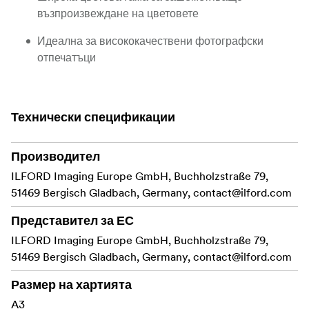
възпроизвеждане на цветовете
Идеална за висококачествени фотографски
отпечатъци
Описание на продукта
GALERIE Prestige Satin 260gsm е тежък,
Технически спецификации
висококачествен фотохартия за мастиленоструйни
принтери, предлагащ точни възпроизвеждащи
качества, удължена дълготрайност и здрава
Производител
повърхност за изключителни и издръжливи
ILFORD Imaging Europe GmbH, Buchholzstraße 79,
отпечатъци. Както и неговият гланцов еквивалент, тази
51469 Bergisch Gladbach, Germany,
contact@ilford.com
хартия е създадена с помощта на най-новата
универсална технология за мастиленоструйно
Представител за ЕС
покритие, която гарантира, че отпечатъците не само са
ILFORD Imaging Europe GmbH, Buchholzstraße 79,
сухи на допир веднага след излизането от принтера,
51469 Bergisch Gladbach, Germany,
contact@ilford.com
но и са съвместими с всички популярни
производители на принтери.
Размер на хартията
A3