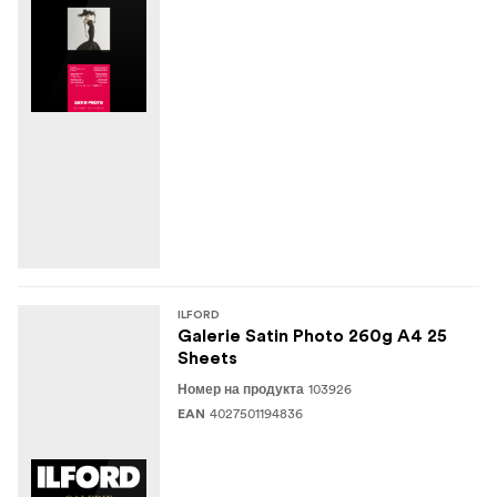
Оттенък (CIE L*a*b*): 95,8, 0,6, -4,5
Тип носител: Фотохартия
ILFORD
Galerie Satin Photo 260g A4 25
Sheets
103926
Номер на продукта
4027501194836
EAN