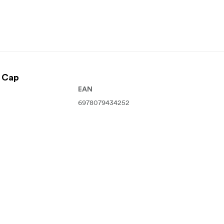
 Cap
EAN
6978079434252