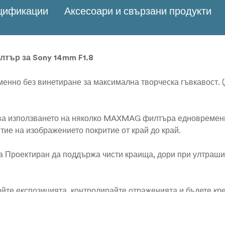
ецификации
Аксесоари и свързани продукти
тър за Sony 14mm F1.8
но без винетиране за максимална творческа гъвкавост. 
ва
използването на няколко MAXMAG филтъра
едновремен
итие на изображението
покритие от край до край.
ра
Проектиран да поддържа чисти
краища, дори при ултраш
йте експозицията, контролирайте
отраженията и бъдете кр