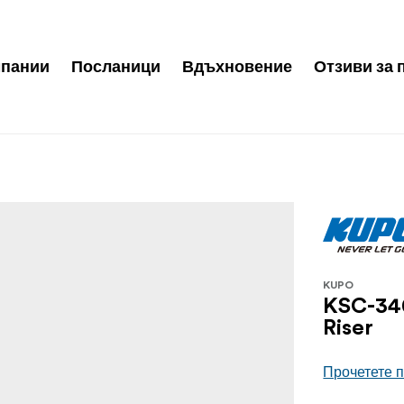
пании
Посланици
Вдъхновение
Отзиви за 
KUPO
KSC-34
Riser
Прочетете 