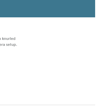
h knurled
era setup.