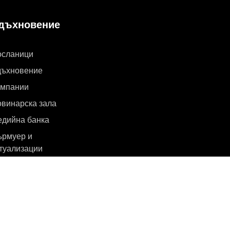
дъхновение
осланици
дъхновение
ампании
винарска зала
дийна банка
рмуер и
туализации