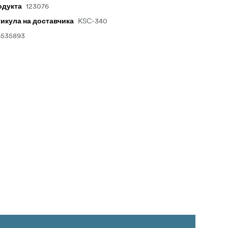
123076
одукта
KSC-340
тикула на доставчика
6535893