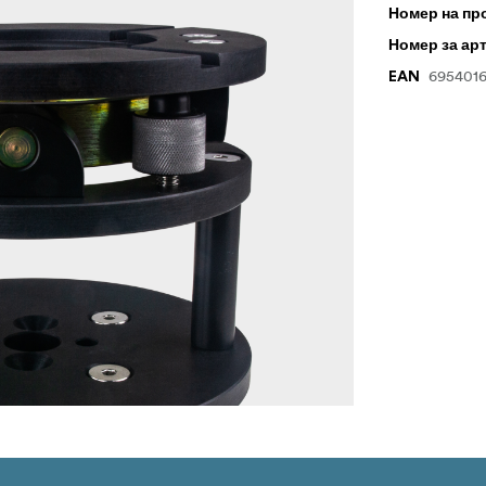
Номер на пр
Номер за ар
695401
EAN