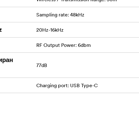
Sampling rate: 48kHz
z
20Hz-16kHz
RF Output Power: 6dbm
иран
77dB
Charging port: USB Type-C