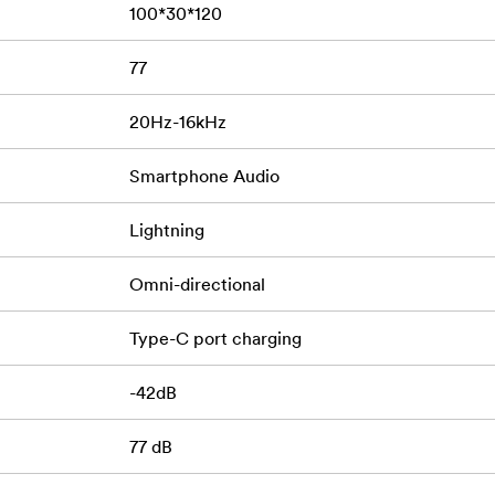
100*30*120
77
20Hz-16kHz
Smartphone Audio
Lightning
Omni-directional
Type-C port charging
-42dB
77 dB