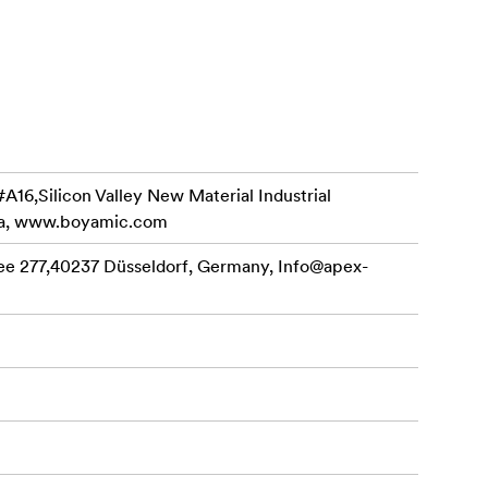
й-лесна
U/D)
ято изисква
#A16,Silicon Valley New Material Industrial
й като
ina, www.boyamic.com
аботно
ee 277,40237 Düsseldorf, Germany,
Info@apex-
тствия.
икът се
 този