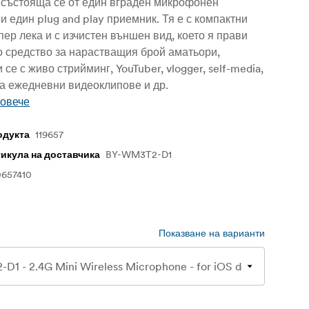
 състояща се от един вграден микрофонен
и един plug and play приемник. Тя е с компактни
пер лека и с изчистен външен вид, което я прави
о средство за нарастващия брой аматьори,
се с живо стрийминг, YouTuber, vlogger, self-media,
на ежедневни видеоклипове и др.
повече
119657
одукта
BY-WM3T2-D1
тикула на доставчика
0657410
Показване на варианти