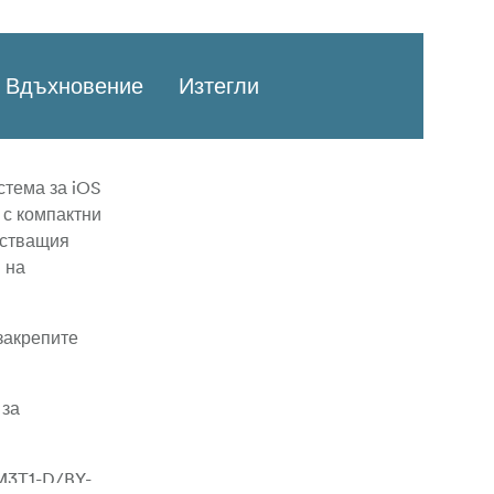
Вдъхновение
Изтегли
стема за iOS
 с компактни
астващия
 на
закрепите
 за
WM3T1-D/BY-