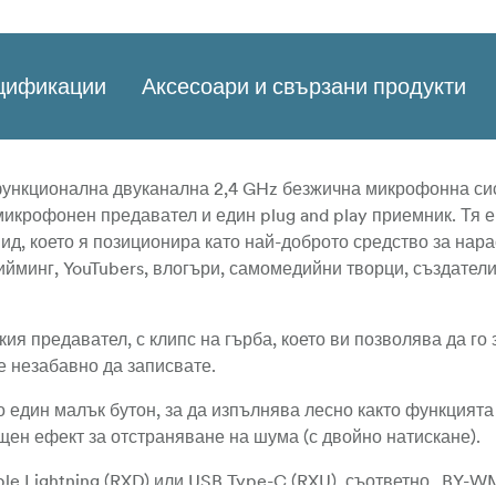
ецификации
Аксесоари и свързани продукти
ункционална двуканална 2,4 GHz безжична микрофонна си
микрофонен предавател и един plug and play приемник. Тя е
вид, което я позиционира като най-доброто средство за нар
йминг, YouTubers, влогъри, самомедийни творци, създатели
 предавател, с клипс на гърба, което ви позволява да го 
е незабавно да записвате.
 един малък бутон, за да изпълнява лесно както функцията
ощен ефект за отстраняване на шума (с двойно натискане).
le Lightning (RXD) или USB Type-C (RXU), съответно „BY-