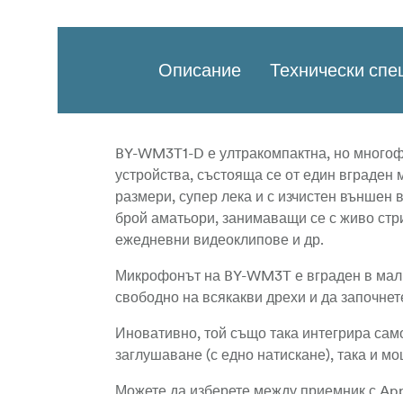
Описание
Технически сп
BY-WM3T1-D е ултракомпактна, но многоф
устройства, състояща се от един вграден 
размери, супер лека и с изчистен външен 
брой аматьори, занимаващи се с живо стри
ежедневни видеоклипове и др.
Микрофонът на BY-WM3T е вграден в малкия
свободно на всякакви дрехи и да започнет
Иновативно, той също така интегрира само
заглушаване (с едно натискане), така и м
Можете да изберете между приемник с App