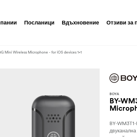
пании
Посланици
Вдъхновение
Отзиви за 
 Mini Wireless Microphone - for iOS devices 1+1
BOYA
BY-WM3T
Microph
BY-WM3T1-D
двуканална