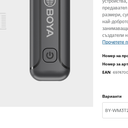
устройства,
предавател 
размери, су
най-доброт
занимаващи 
създатели 
Прочетете 
Номер на пр
Номер за ар
697470
EAN
Варианти