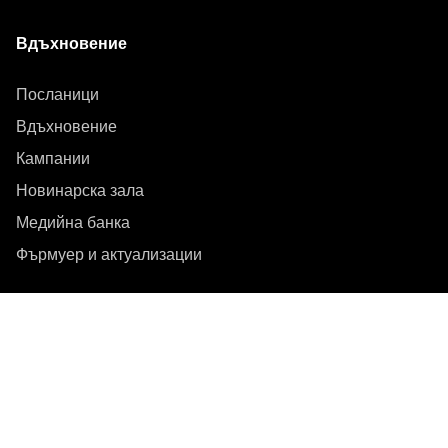
Вдъхновение
Посланици
Вдъхновение
Кампании
Новинарска зала
Медийна банка
Фърмуер и актуализации
Абонирайте се за бюлетин
Получавайте най-новите продуктови новини,
вдъхновение и специални оферти.