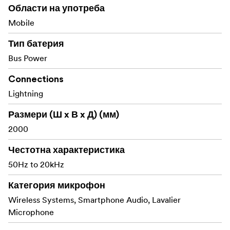
Easy plug-and-play operation with all audio and
Области на употреба
video recording apps
Mobile
Omnidirectional pickup pattern delivers smooth
Тип батерия
and natural sound
Bus Power
Male 3.5mm TRS to lightning adapter cable and a
Connections
lavalier microphone included
Lightning
Размери (Ш x В x Д) (мм)
2000
Честотна характеристика
50Hz to 20kHz
Категория микрофон
Wireless Systems, Smartphone Audio, Lavalier
Microphone