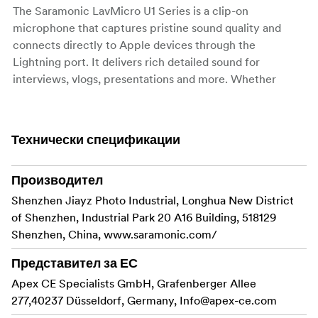
The Saramonic LavMicro U1 Series is a clip-on
microphone that captures pristine sound quality and
connects directly to Apple devices through the
Lightning port. It delivers rich detailed sound for
interviews, vlogs, presentations and more. Whether
you're shooting video or recording audio with the app of
your choice.
Технически спецификации
It is comprised of two parts, a male 3.5mm TRS to
Lightning adapter cable and a lavalier microphone with a
3.5mm TRS female connector. This design also allows
Производител
you to connect any audio devices with a 3.5mm TRS
Shenzhen Jiayz Photo Industrial, Longhua New District
output to your iPhone or iPad, like the Saramonic
of Shenzhen, Industrial Park 20 A16 Building, 518129
UwMic9 RX9, Vmic Mini, SR-PMC1 and more.
Shenzhen, China, www.saramonic.com/
Key Features:
Представител за ЕС
Apex CE Specialists GmbH, Grafenberger Allee
Records broadcast-quality audio directly into
277,40237 Düsseldorf, Germany,
Lightning port of Apple devices
Info@apex-ce.com