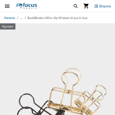
Влезте
...
Начало
BookBinders Wire clip M black 10 pcs in box
Аутлет