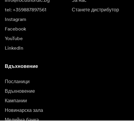
info@focusnordic.bg
За нас
tel: +359887897561
Станете дистрибутор
Instagram
Facebook
YouTube
LinkedIn
Вдъхновение
Посланици
Вдъхновение
Кампании
Новинарска зала
Медийна банка
Фърмуер и актуализации