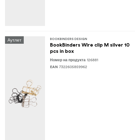
Аутлет
BOOKBINDERS DESIGN
BookBinders Wire clip M silver 10
pcs in box
126881
Номер на продукта
7322605859962
EAN