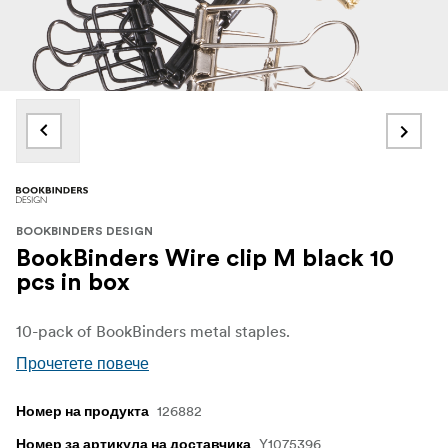
BOOKBINDERS DESIGN
BookBinders Wire clip M black 10
pcs in box
10-pack of BookBinders metal staples.
Прочетете повече
126882
Номер на продукта
Y1075396
Номер за артикула на доставчика