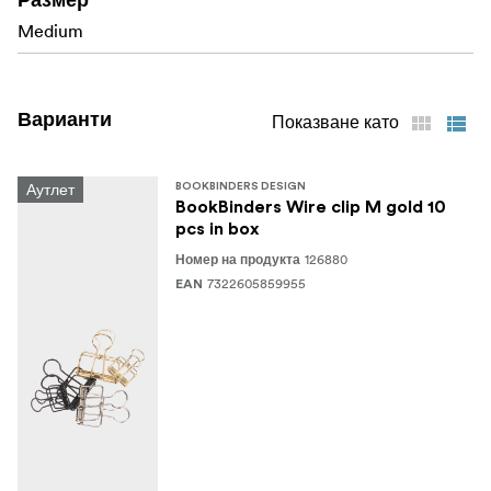
Medium
Варианти
Показване като
Аутлет
BOOKBINDERS DESIGN
BookBinders Wire clip M gold 10
pcs in box
126880
Номер на продукта
7322605859955
EAN