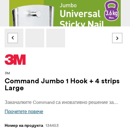
3M
Command Jumbo 1 Hook + 4 strips
Large
Закачалките Command са иновативно решение за безопасно закачане без повреждане, без да е необходимо да се използват пирони или винтове. Закачалките се задържат стабилно и не оставят следи благодарение на технологията 3M stretch-release. Максимално тегло: 3,6 кг
Прочетете повече
134453
Номер на продукта