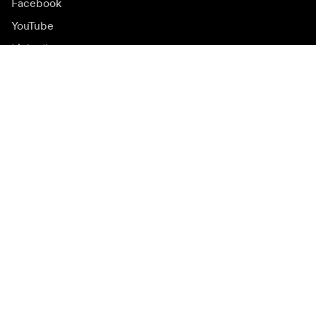
Facebook
YouTube
LinkedIn
Вдъхновение
Посланици
Вдъхновение
Кампании
Новинарска зала
Медийна банка
Фърмуер и актуализации
Абонирайте се за бюлетин