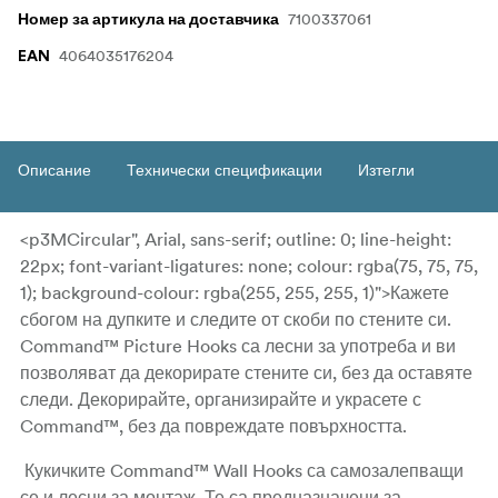
7100337061
Номер за артикула на доставчика
4064035176204
EAN
Описание
Технически спецификации
Изтегли
<p3MCircular", Arial, sans-serif; outline: 0; line-height:
22px; font-variant-ligatures: none; colour: rgba(75, 75, 75,
1); background-colour: rgba(255, 255, 255, 1)">Кажете
сбогом на дупките и следите от скоби по стените си.
Command™ Picture Hooks са лесни за употреба и ви
позволяват да декорирате стените си, без да оставяте
следи. Декорирайте, организирайте и украсете с
Command™, без да повреждате повърхността.
Кукичките Command™ Wall Hooks са самозалепващи
се и лесни за монтаж. Те са предназначени за