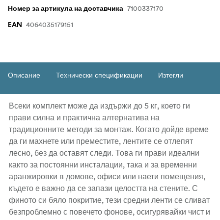
7100337170
Номер за артикула на доставчика
4064035179151
EAN
Описание
Технически спецификации
Изтегли
Всеки комплект може да издържи до 5 кг, което ги
прави силна и практична алтернатива на
традиционните методи за монтаж. Когато дойде време
да ги махнете или преместите, лентите се отлепят
лесно, без да оставят следи. Това ги прави идеални
както за постоянни инсталации, така и за временни
аранжировки в домове, офиси или наети помещения,
където е важно да се запази целостта на стените. С
финото си бяло покритие, тези средни ленти се сливат
безпроблемно с повечето фонове, осигурявайки чист и