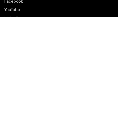
Facebook
YouTube
LinkedIn
Вдъхновение
Посланици
Вдъхновение
Кампании
Новинарска зала
Медийна банка
Фърмуер и актуализации
Абонирайте се за бюлетин