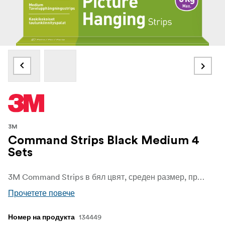
3M
Command Strips Black Medium 4
Sets
3M Command Strips в бял цвят, среден размер, предлагат надеждно и удобно решение за монтаж и декориране, без да причиняват щети на стените или повърхностите ви благодарение на технологията 3M stretch-release. Проектирани за многофункционалност, те ви позволяват да закачате рамки, декорации и леки предмети бързо и лесно, като същевременно стените ви остават без дупки, следи или лепкави остатъци.
Прочетете повече
134449
Номер на продукта