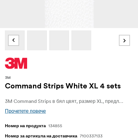
3M
Command Strips White XL 4 sets
3M Command Strips в бял цвят, размер XL, предлагат надеждно и удобно решение за монтаж и декориране, без да причиняват щети на стените или повърхностите ви благодарение на технологията 3M stretch-release. Проектирани за многофункционалност, те ви позволяват да закачате рамки, декорации и леки предмети бързо и лесно, като същевременно стените ви остават без дупки, следи или лепкави остатъци.
Прочетете повече
134855
Номер на продукта
7100337133
Номер за артикула на доставчика