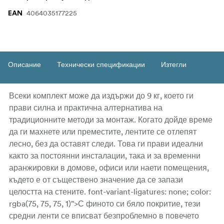
4064035177225
EAN
Описание
Технически спецификации
Изтегли
Всеки комплект може да издържи до 9 кг, което ги
прави силна и практична алтернатива на
традиционните методи за монтаж. Когато дойде време
да ги махнете или преместите, лентите се отлепят
лесно, без да оставят следи. Това ги прави идеални
както за постоянни инсталации, така и за временни
аранжировки в домове, офиси или наети помещения,
където е от съществено значение да се запази
целостта на стените. font-variant-ligatures: none; color:
rgba(75, 75, 75, 1)">С финото си бяло покритие, тези
средни ленти се вписват безпроблемно в повечето