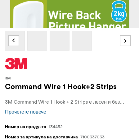
3M
Command Wire 1 Hook+2 Strips
3M Command Wire 1 Hook + 2 Strips е лесен и безвредно за стената начин за закачане на рамки и платна с метална основа. Проектиран специално за рамки с тел за окачване, този кука осигурява сигурно закрепване, като същевременно предпазва стените от дупки, следи или лепкави остатъци.
Прочетете повече
134452
Номер на продукта
7100337033
Номер за артикула на доставчика