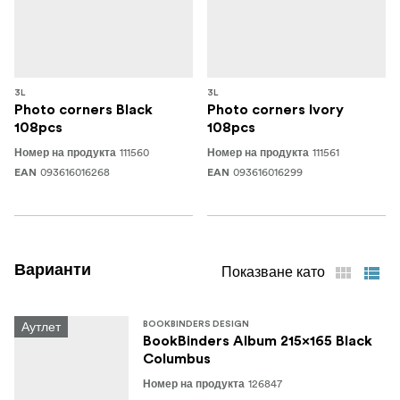
3L
3L
Photo corners Black
Photo corners Ivory
108pcs
108pcs
111560
111561
Номер на продукта
Номер на продукта
093616016268
093616016299
EAN
EAN
Варианти
Показване като
Аутлет
BOOKBINDERS DESIGN
BookBinders Album 215x165 Black
Columbus
126847
Номер на продукта