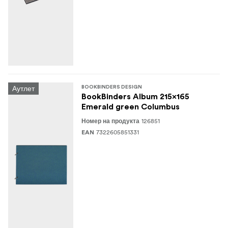
Аутлет
BOOKBINDERS DESIGN
BookBinders Album 215x165
Emerald green Columbus
126851
Номер на продукта
7322605851331
EAN