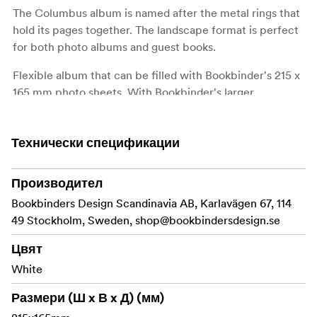
The Columbus album is named after the metal rings that
hold its pages together. The landscape format is perfect
for both photo albums and guest books.
Flexible album that can be filled with Bookbinder's 215 x
165 mm photo sheets. With Bookbinder's larger
Columbus rings (25 - 50 mm), it can hold up to about 80
photo sheets with mounted images and 120 photo sheets
if the album is used as a guest book, for example.
Технически спецификации
Place of manufacture: EU
Производител
Size: Small
Bookbinders Design Scandinavia AB, Karlavägen 67, 114
49 Stockholm, Sweden,
shop@bookbindersdesign.se
Number of sheets / pages: 20 / 40
Цвят
Size outer dimensions: 220 x 165 mm
White
Size inside: 215 x 165 mm
Размери (Ш x В x Д) (мм)
Size inner dimensions: 195 x 165 mm (for photos)