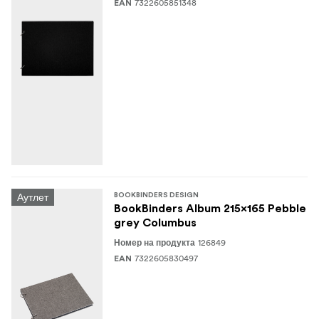
7322605851348
EAN
Аутлет
BOOKBINDERS DESIGN
BookBinders Album 215x165 Pebble
grey Columbus
126849
Номер на продукта
7322605830497
EAN