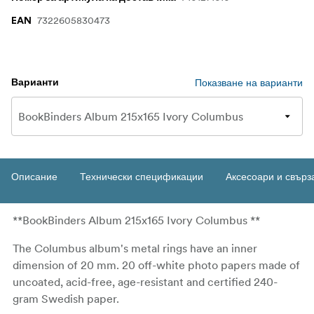
7322605830473
EAN
Показване на варианти
Варианти
Описание
Технически спецификации
Аксесоари и свърз
**BookBinders Album 215x165 Ivory Columbus **
The Columbus album's metal rings have an inner
dimension of 20 mm. 20 off-white photo papers made of
uncoated, acid-free, age-resistant and certified 240-
gram Swedish paper.