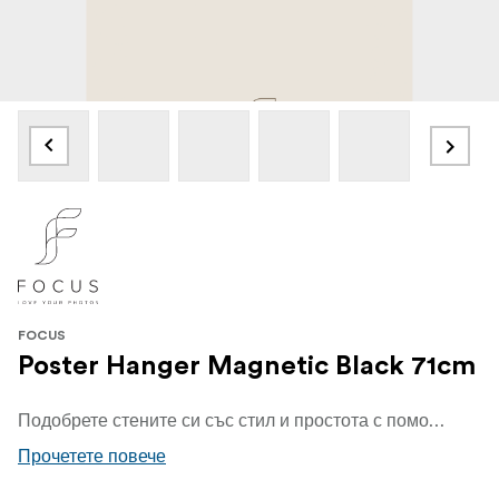
FOCUS
Poster Hanger Magnetic Black 71cm
Подобрете стените си със стил и простота с помощта на нашата елегантна черна закачалка за плакати. Създадена, за да показва красиво любимите ви плакати, разпечатки и произведения на изкуството, тази елегантна и универсална закачалка съчетава функционалност с модерен скандинавски чар.
Прочетете повече