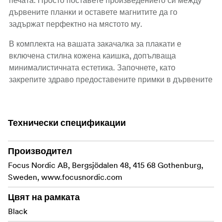
дървените планки и оставете магнитите да го
задържат перфектно на мястото му.
В комплекта на вашата закачалка за плакати е
включена стилна кожена каишка, допълваща
минималистичната естетика. Започнете, като
закрепите здраво предоставените примки в дървените
релси, след което лесно завържете кожената каишка за
тези примки. Достатъчен е обикновен възел, за да сте
сигурни, че ремъкът е здраво закрепен за надеждно
Технически спецификации
излагане.
Налична в различни размери, нашата закачалка за
Производител
плакати е подходяща за различни размери - от
Focus Nordic AB, Bergsjödalen 48, 415 68 Gothenburg,
компактни отпечатъци А4 до обширни плакати с
Sweden, www.focusnordic.com
размери 70x100 см. Перфектна за всяка стая в дома
или офиса, тази закачалка превръща стените ви в
Цвят на рамката
завладяваща галерия.
Black