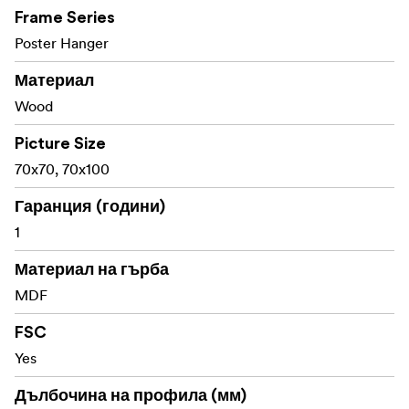
Материал: Борово дърво - боядисано в черен цвят
Frame Series
Poster Hanger
Изработен със сертифицирани от FSC® материали,
код на лиценза FSC-C211920, този продукт е устойчив
Материал
избор, който помага за опазването на нашите гори.
Wood
Picture Size
70x70, 70x100
Гаранция (години)
1
Материал на гърба
MDF
FSC
Yes
Дълбочина на профила (мм)