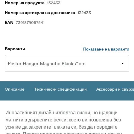
132433
Номер на продукта
132433
Номер за артикула на доставчика
7391879057541
EAN
Показване на варианти
Варианти
Описание
Технически спецификации
Аксесоари и свърз
Иновативният дизайн използва силни, но щадящи
магнити в дървените релси, което ви позволява без
усилие да закрепите плаката си, без да повредите
печата. Просто поставете произведението си между