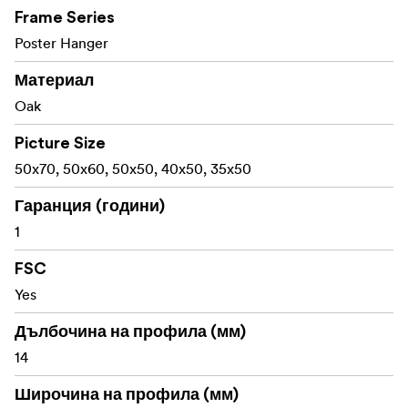
Материал: Дъб
Frame Series
Poster Hanger
Изработен със сертифицирани от FSC® материали,
лицензен код FSC-C211920, този продукт е устойчив
Материал
избор, който помага за опазването на нашите гори.
Oak
Picture Size
50x70, 50x60, 50x50, 40x50, 35x50
Гаранция (години)
1
FSC
Yes
Дълбочина на профила (мм)
14
Широчина на профила (мм)