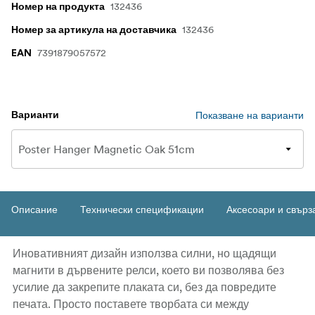
132436
Номер на продукта
132436
Номер за артикула на доставчика
7391879057572
EAN
Показване на варианти
Варианти
Описание
Технически спецификации
Аксесоари и свърз
Иновативният дизайн използва силни, но щадящи
магнити в дървените релси, което ви позволява без
усилие да закрепите плаката си, без да повредите
печата. Просто поставете творбата си между