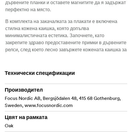
дървените планки и оставете магнитите да я задържат
перфектно на място.
В комплекта на закачалката за плакати е включена
стилна кожена каишка, която допълва
минималистичната естетика. Започнете, като
закрепите здраво предоставените примки в дървените
релси, след което лесно завържете кожената каишка за
тези примки. Достатъчен е обикновен възел, за да се
гарантира, че ремъкът е здраво закрепен за надеждно
излагане.
Технически спецификации
Нашата закачалка за плакати се предлага в различни
размери - от компактни разпечатки А4 до обширни
Производител
плакати с размери 70x100 см. Перфектна за всяка стая
Focus Nordic AB, Bergsjödalen 48, 415 68 Gothenburg,
в дома или офиса, тази закачалка превръща стените
Sweden, www.focusnordic.com
ви в завладяваща галерия.
Цвят на рамката
Oak