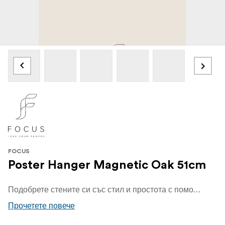
FOCUS
Poster Hanger Magnetic Oak 51cm
Подобрете стените си със стил и простота с помощта на нашата елегантна закачалка за плакати, изработена от дъб. Създадена, за да показва красиво любимите ви плакати, разпечатки и произведения на изкуството, тази елегантна и универсална закачалка съчетава функционалност с модерен скандинавски чар.
Прочетете повече