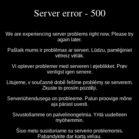
Server error - 500
We are experiencing server problems right now. Please try
again later.
Pašlaik mums ir problēmas ar serveri. Lūdzu, pamēģiniet
vēlreiz vēlāk.
Vi oplever problemer med serveren i øjeblikket. Prøv
venligst igen senere.
Litujeme, v současné době řešíme problémy se serverem.
Zkuste to prosím později.
Serveriühendusega on probleeme. Palun proovige mõne
aja pärast uuesti.
Sivustollamme on palvelinongelmia. Yritä uudelleen
myöhemmin.
Šiuo metu susiduriame su serverio problemomis.
Pabandykite dar kartą vėliau.