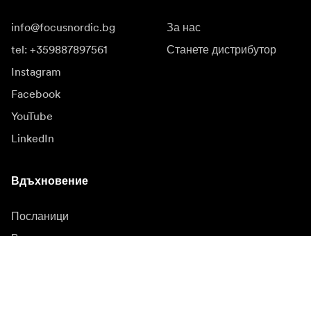
info@focusnordic.bg
За нас
tel: +359887897561
Станете дистрибутор
Instagram
Facebook
YouTube
LinkedIn
Вдъхновение
Посланици
Вдъхновение
Кампании
Новинарска зала
Медийна банка