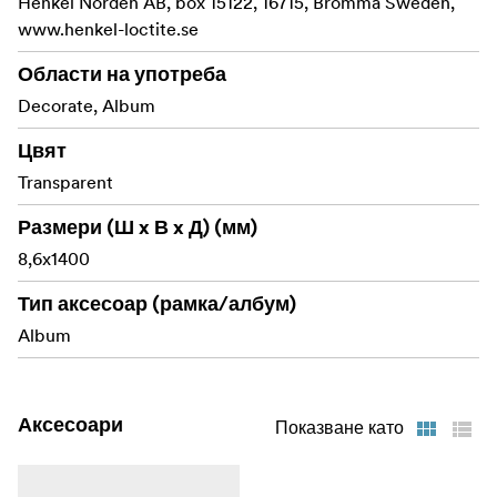
Henkel Norden AB, box 15122, 16715, Bromma Sweden,
www.henkel-loctite.se
Области на употреба
Decorate, Album
Цвят
Transparent
Размери (Ш x В x Д) (мм)
8,6x1400
Тип аксесоар (рамка/албум)
Album
Аксесоари
Показване като