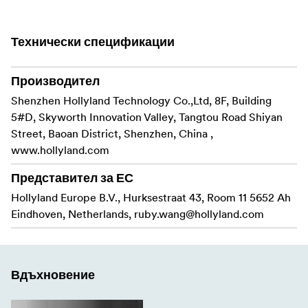
Единична RP-SMA антена
Технически спецификации
Поддържа честота от 5,1 до 5,8 GHz
Усилване 2 dBi, SWR 2
Производител
Shenzhen Hollyland Technology Co.,Ltd, 8F, Building
5#D, Skyworth Innovation Valley, Tangtou Road Shiyan
Street, Baoan District, Shenzhen, China ,
www.hollyland.com
Представител за ЕС
Hollyland Europe B.V., Hurksestraat 43, Room 11 5652 Ah
Eindhoven, Netherlands,
ruby.wang@hollyland.com
Вдъхновение