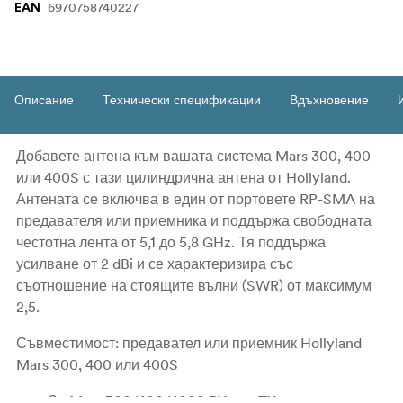
6970758740227
EAN
Описание
Технически спецификации
Вдъхновение
Добавете антена към вашата система Mars 300, 400
или 400S с тази цилиндрична антена от Hollyland.
Антената се включва в един от портовете RP-SMA на
предавателя или приемника и поддържа свободната
честотна лента от 5,1 до 5,8 GHz. Тя поддържа
усилване от 2 dBi и се характеризира със
съотношение на стоящите вълни (SWR) от максимум
2,5.
Съвместимост: предавател или приемник Hollyland
Mars 300, 400 или 400S
За Mars 300/400/400S RX или TX