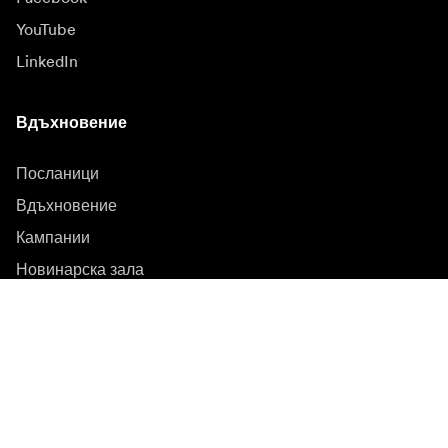
YouTube
LinkedIn
Вдъхновение
Посланици
Вдъхновение
Кампании
Новинарска зала
Медийна банка
Фърмуер и актуализации
Абонирайте се за бюлетин