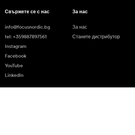
Свържете се с нас
За нас
info@focusnordic.bg
За нас
tel: +359887897561
Станете дистрибутор
Instagram
Facebook
YouTube
LinkedIn
Вдъхновение
Посланици
Вдъхновение
Кампании