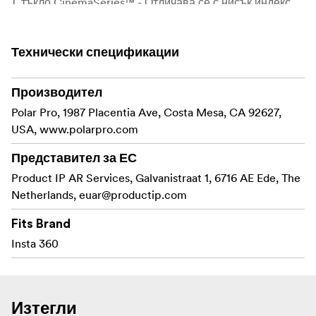
Стъкло CinemaSeries™ - Отличава се с нисък индекс
на пречупване, неутралност на цветовете и перфектно
предаване на целта. Произведено в Германия
Технически спецификации
Пакетът включва:
Производител
1 бр. контейнер ND8/PL
Polar Pro, 1987 Placentia Ave, Costa Mesa, CA 92627,
1 бр. контейнер ND16/PL
USA, www.polarpro.com
1 бр. контейнер ND32/PL
Представител за ЕС
Product IP AR Services, Galvanistraat 1, 6716 AE Ede, The
1бр. калъф за съхранение на филтри
Netherlands,
euar@productip.com
1бр. микрофибърна кърпа за почистване
Fits Brand
Insta 360
Изтегли