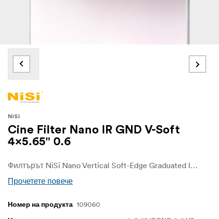
NISI
Cine Filter Nano IR GND V-Soft
4x5.65" 0.6
Филтърът NiSi Nano Vertical Soft-Edge Graduated IRND помага да се затъмнят определени области на изображението, като например светлото небе, като същевременно позволява нормална, незасегната експозиция в другите области на изображението.
Прочетете повече
109060
Номер на продукта