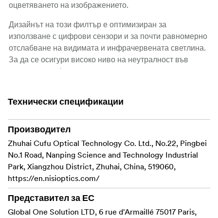
оцветяването на изображението.
Дизайнът на този филтър е оптимизиран за
използване с цифрови сензори и за почти равномерно
отслабване на видимата и инфрачервената светлина.
За да се осигури високо ниво на неутралност във
видимия и инфрачервения спектър, за да се
елиминират цветните отблясъци и да се гарантира по-
чисто и вярно черно при използването на NiSi Nano
Технически спецификации
Soft-Edge Graduated IRND Filter, върху всяка от
повърхностите на този филтър е нанесен един слой
NiSi Optical Nano Coating.
Производител
Zhuhai Cufu Optical Technology Co. Ltd., No.22, Pingbei
Този вертикален филтър NiSi Nano Soft-Edge
No.1 Road, Nanping Science and Technology Industrial
Graduated IRND е изработен от оптично стъкло,
Park, Xiangzhou District, Zhuhai, China, 519060,
което осигурява яснота и точност на цветовете,
https://en.nisioptics.com/
Градуираният филтър с неутрална плътност
Представител за ЕС
потъмнява светлите области на изображението,
Global One Solution LTD, 6 rue d'Armaillé 75017 Paris,
като например небето, като оставя останалата