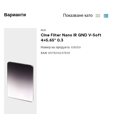
Лесен за почистване
Варианти
Показване като
Този филтър е с дебелина 4 мм
Включен кожен калъф за съхранение и
NISI
транспортиране
Cine Filter Nano IR GND V-Soft
4x5.65" 0.3
109059
Номер на продукта
6971634247809
EAN