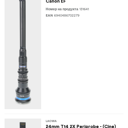
Canon EF
131641
Номер на продукта
6940486702279
EAN
LAOWA
24mm T14 2X Periprobe - (Cine)