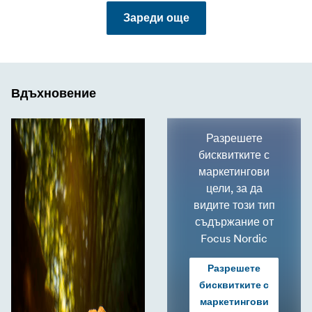
Зареди още
Вдъхновение
Разрешете
бисквитките с
маркетингови
цели, за да
видите този тип
съдържание от
Focus Nordic
Разрешете
бисквитките с
маркетингови