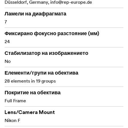
Düsseldorf, Germany,
info@rep-europe.de
Възможност за пълно завъртане на 360°:
Ламели на диафрагмата
Позволява плавни въртеливи движения за
7
творчески видеоефекти.
Фиксирано фокусно разстояние (мм)
Осветяват ясно
Вградени LED светлини:
24
обектите в трудни и ограничени пространства.
Стабилизатор на изображението
28
Усъвършенствана оптична конструкция:
елемента, разположени в 19 групи, осигуряват
No
отлична рязкост, яснота и точно възпроизвеждане
Елементи/групи на обектива
на цветовете.
28 elements in 19 groups
Идеален за
Водоустойчив преден корпус:
Покритие на обектива
снимане под вода или за използване в мокри и
прашни условия.
Full Frame
Пръстени
Професионална киноконструкция:
Lens/Camera Mount
за фокусиране и диафрагма, съвместими със
Nikon F
стандартни киноаксесоари, които осигуряват