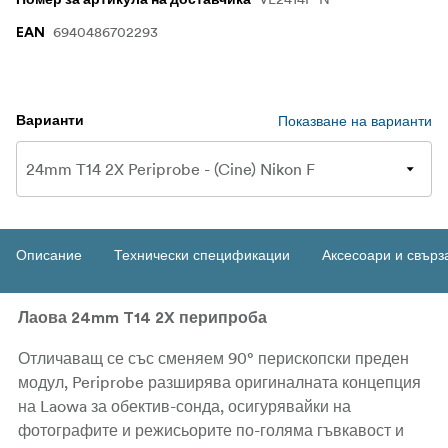
6940486702293
EAN
Показване на варианти
Варианти
Описание
Технически спецификации
Аксесоари и свърз
Лаова 24mm T14 2X перипроба
Отличаващ се със сменяем 90° перископски преден
модул, Periprobe разширява оригиналната концепция
на Laowa за обектив-сонда, осигурявайки на
фотографите и режисьорите по-голяма гъвкавост и