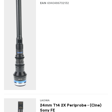
6940486702132
EAN
Калъф за обектив
LAOWA
24mm T14 2X Periprobe - (Cine)
Sony FE