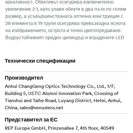
креативност. Обективът осигурява изключително
увеличение 2:1, като улавя обекти в два пъти по-голям
размер, а усъвършенстваната оптична конструкция с
28 елемента в 19 групи осигурява превъзходна яснота
на изображението, острота и точно цветопредаване.
Водоустойчивият преден цилиндър и вградените LED
светлини допълнително подобряват
функционалността му, позволявайки динамично
заснемане под вода или в трудни условия.
Технически спецификации
Ключови характеристики:
Производител
Предлага
Неповторим дизайн на перископа:
Anhui ChangGeng Optics Technology Co., Ltd., 1/F,
сменяеми прави и 90° предни модули,
Building 5, USTC Alumni Innovation Park, Crossing of
позволяващи несравними творчески перспективи
Tianshui and Taihe Road, Luyang District, Hefei, Anhui,
и уникални ъгли на заснемане.
China,
sales@venuslens.net
Заснема
Коефициент на увеличение 2:1:
Представител за ЕС
забележителни макродетайли при двойно
REP Europe GmbH, Prinzenallee 7, 4th floor, 40549
увеличение в реален размер.