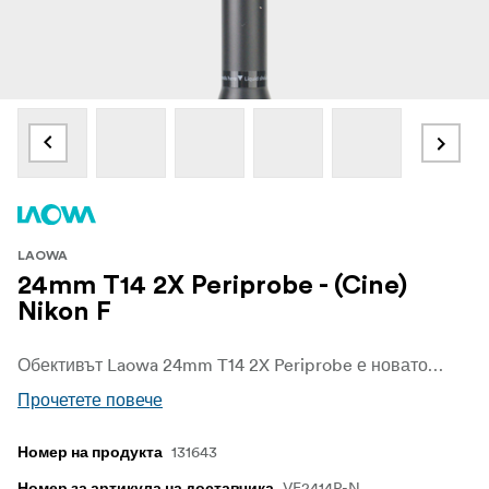
LAOWA
24mm T14 2X Periprobe - (Cine)
Nikon F
Обективът Laowa 24mm T14 2X Periprobe е новаторски творчески инструмент за режисьори и фотографи, които търсят уникални ъгли и безпрецедентни перспективи. Иновативният му дизайн в стил перископ ви позволява да постигате невъзможни досега снимки, включително поглъщащи близки планове, динамични завъртания и творчески движения през тесни пространства, което го прави мощно допълнение към комерсиалното филмопроизводство, продуктовата фотография и макровидеографията.
Прочетете повече
131643
Номер на продукта
VE2414P-N
Номер за артикула на доставчика