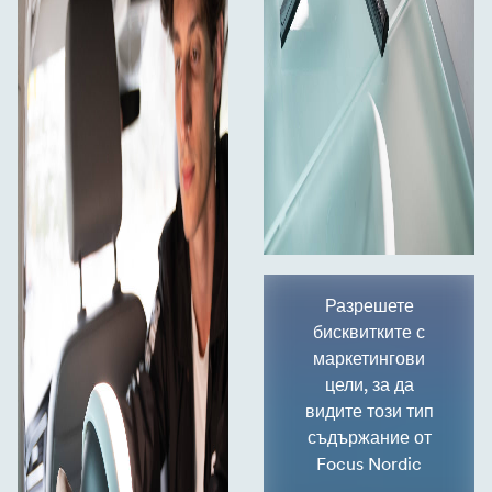
Разрешете
бисквитките с
маркетингови
цели, за да
видите този тип
съдържание от
Focus Nordic