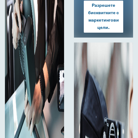
Разрешете
бисквитките с
маркетингови
цели.