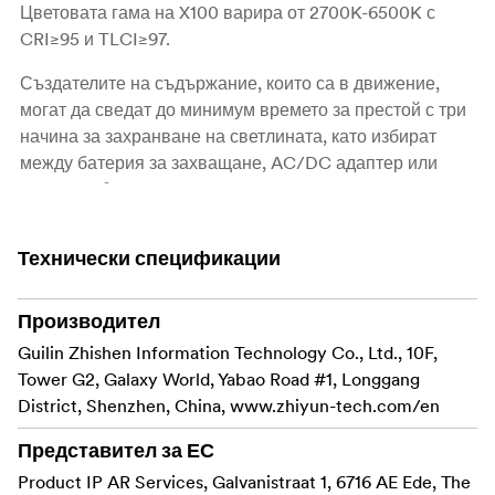
Цветовата гама на X100 варира от 2700K-6500K с
CRI≥95 и TLCI≥97.
Създателите на съдържание, които са в движение,
могат да сведат до минимум времето за престой с три
начина за захранване на светлината, като избират
между батерия за захващане, AC/DC адаптер или
100W PD бързо зареждане.
Потребителите могат лесно да регулират цветовата
Технически спецификации
температура и яркостта на лампите за постигане на
желания ефект чрез Bluetooth или вградените
контроли.
Производител
Guilin Zhishen Information Technology Co., Ltd., 10F,
С включен режим "Музика" светлинните ефекти могат
Tower G2, Galaxy World, Yabao Road #1, Longgang
да бъдат задействани от звук.
District, Shenzhen, China, www.zhiyun-tech.com/en
Например като мълниеносен ефект за симулиране на
изстрели или промяна в такт с музиката.
Представител за ЕС
Ултракомпактни COB LED светлини
Product IP AR Services, Galvanistraat 1, 6716 AE Ede, The