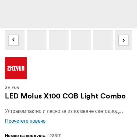
ZHIYUN
LED Molus X100 COB Light Combo
Ултракомпактно и лесно за използване светодиодно осветление за видео, стрийминг и фотография.Zhiyun Molus X100 е мощен светодиод в малка опаковка. Серията Molus на Zhiyun е ултракомпактна и преносима серия, проектирана да работи също толкова добре във всяка ситуация, независимо дали сте част от малък творчески екип, фрийлансър или начинаещ видеооператор.
Прочетете повече
123617
Номер на продукта