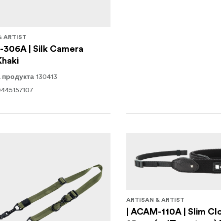
& ARTIST
-306A | Silk Camera
Khaki
130413
 продукта
445157107
ARTISAN & ARTIST
| ACAM-110A | Slim Clo