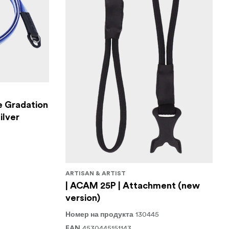
e Gradation
ilver
ARTISAN & ARTIST
| ACAM 25P | Attachment (new
version)
130445
Номер на продукта
4530445151143
EAN