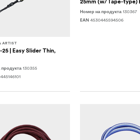
25mm (w/Tape-type) 
130367
Номер на продукта
4530445594506
EAN
& ARTIST
25 | Easy Slider Thin,
130355
 продукта
445146101