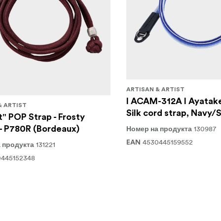
ARTISAN & ARTIST
I ACAM-312A I Ayatak
& ARTIST
Silk cord strap, Navy/S
t" POP Strap - Frosty
 - P780R (Bordeaux)
130987
Номер на продукта
4530445159552
EAN
131221
 продукта
0445152348