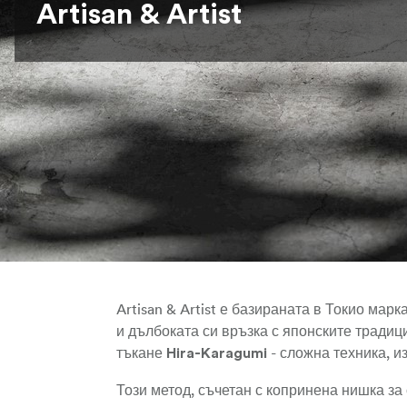
Artisan & Artist
Artisan & Artist е базираната в Токио марк
и дълбоката си връзка с японските традиц
тъкане
- сложна техника, и
Hira-Karagumi
Този метод, съчетан с копринена нишка за