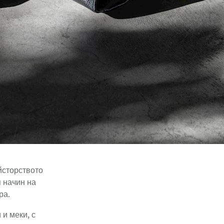
айсторството
 начин на
ра.
и меки, с