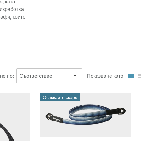
, като
 изработва
рафи, които
не по
:
Показване като
Очаквайте скоро