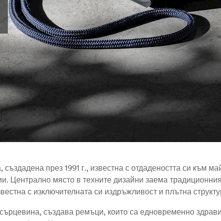
а, създадена през 1991 г., известна с отдадеността си към м
ии. Централно място в техните дизайни заема традиционния
звестна с изключителната си издръжливост и плътна структу
 сърцевина, създава ремъци, които са едновременно здрави 