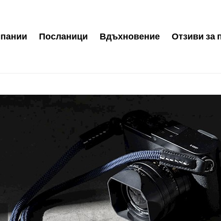
пании
Посланици
Вдъхновение
Отзиви за 