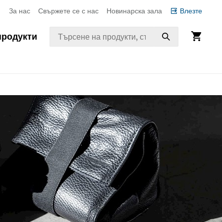
За нас
Свържете се с нас
Новинарска зала
Влезте
продукти