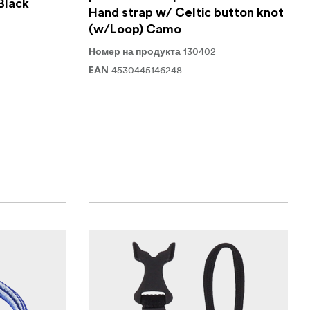
Black
Hand strap w/ Celtic button knot
(w/Loop) Camo
130402
Номер на продукта
4530445146248
EAN