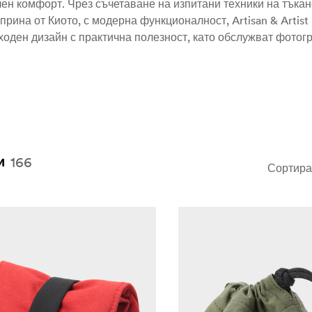
н комфорт. Чрез съчетаване на изпитани техники на тъкане
рина от Киото, с модерна функционалност, Artisan & Artist
ходен дизайн с практична полезност, като обслужват фотог
166
и
Сортира