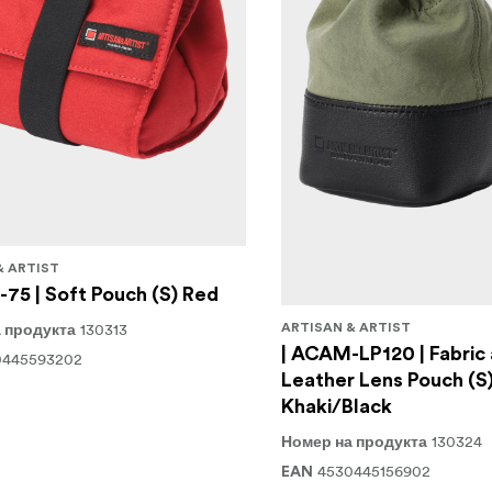
& ARTIST
75 | Soft Pouch (S) Red
130313
ARTISAN & ARTIST
 продукта
| ACAM-LP120 | Fabric
0445593202
Leather Lens Pouch (S
Khaki/Black
130324
Номер на продукта
4530445156902
EAN