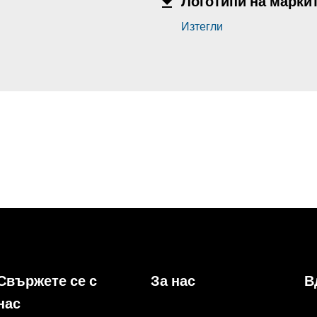
Логотипи на марки
Изтегли
Свържете се с
За нас
В
нас