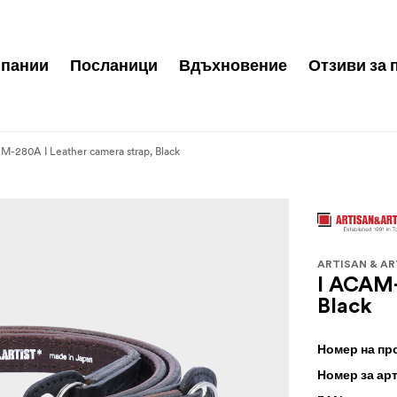
пании
Посланици
Вдъхновение
Отзиви за 
M-280A I Leather camera strap, Black
ARTISAN & AR
I ACAM-
Black
Номер на пр
Номер за ар