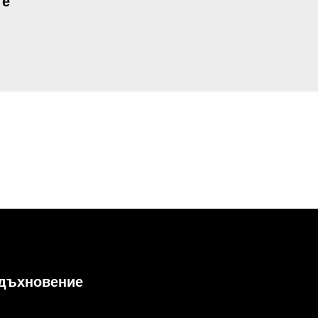
те
дъхновение