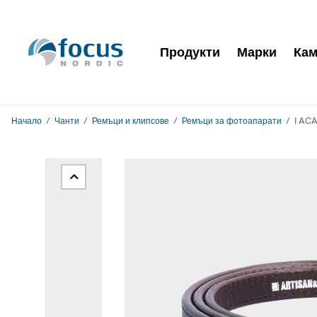
Продукти
Марки
Кам
Начало
Чанти
Ремъци и клипсове
Ремъци за фотоапарати
I ACA