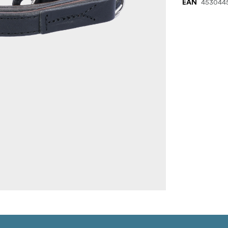
453044
EAN