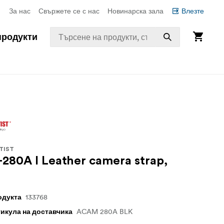
За нас
Свържете се с нас
Новинарска зала
Влезте
продукти
TIST
280A I Leather camera strap,
133768
одукта
ACAM 280A BLK
тикула на доставчика