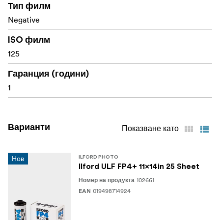
Фино зърно, висока резкост
Тип филм
Negative
Висока толерантност към експозицията
ISO филм
125
Гаранция (години)
1
Варианти
Показване като
Нов
ILFORD PHOTO
Ilford ULF FP4+ 11x14in 25 Sheet
102661
Номер на продукта
019498714924
EAN