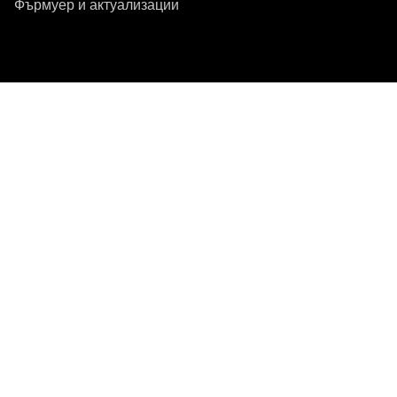
Фърмуер и актуализации
Абонирайте се за бюлетин
Получавайте най-новите продуктови новини,
вдъхновение и специални оферти.
Частно лице
Дистрибутор
Регистрирайте се
Посети друг местен пазар