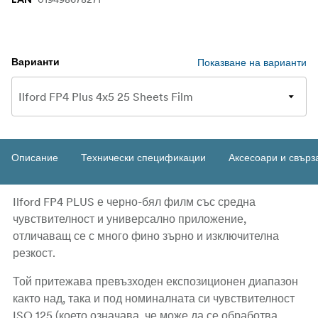
Показване на варианти
Варианти
Описание
Технически спецификации
Аксесоари и свърз
Ilford FP4 PLUS е черно-бял филм със средна
чувствителност и универсално приложение,
отличаващ се с много фино зърно и изключителна
резкост.
Той притежава превъзходен експозиционен диапазон
както над, така и под номиналната си чувствителност
ISO 125 (което означава, че може да се обработва