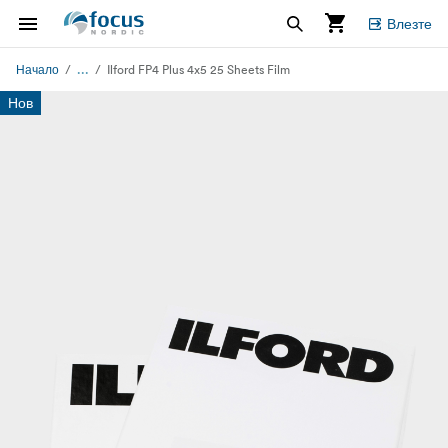
Влезте
...
Начало
Ilford FP4 Plus 4x5 25 Sheets Film
Нов