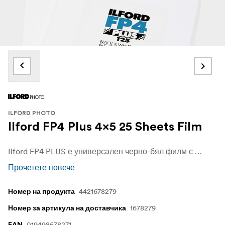
ILFORD PHOTO
Ilford FP4 Plus 4x5 25 Sheets Film
Ilford FP4 PLUS е универсален черно-бял филм с чувствителност ISO 125, фино зърно, среден контраст и изключителна резкост, който се представя отлично при повечето условия на снимане при добро осветление.
Прочетете повече
4421678279
Номер на продукта
1678279
Номер за артикула на доставчика
019498678271
EAN