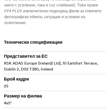
както с усилване, така и със слабване). Това прави
FP4 PLUS изключително подходящ филм за повечето
фотографски обекти, ситуации и условия на
осветление.
Той се отличава особено при много детайлни обекти
при добри условия на осветление на закрито и на
Технически спецификации
открито и затова е идеален филм за портрети, мода,
улична, продуктова фотография, пейзажи и
архитектура.
Представител за ЕС
RSK ADAS Europe (Ireland) Ltd), 10 Earlsfort Terrace,
FP4 PLUS може да се проявява в широк спектър от
Dublin 2, D02 T380, Ireland
различни проявители, като се използват спирални
вани, дълбоки вани и автоматични проявители.
Брой кадри
25
Ilford FP4 PLUS се предлага в 35 mm, 35 mm на ролка,
120-филм, 4x5", 9x12 cm, 5x7" и 8x10" листови филми.
Размер на филма
4x5"
Средна чувствителност ISO 125