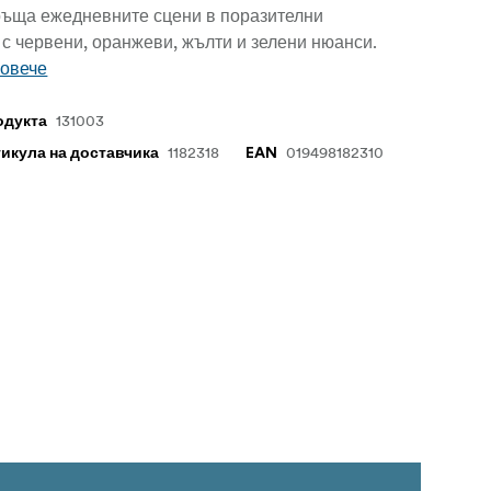
ъща ежедневните сцени в поразителни
с червени, оранжеви, жълти и зелени нюанси.
повече
131003
одукта
1182318
019498182310
тикула на доставчика
EAN