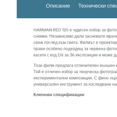
Описание
Технически сп
HARMAN RED 125 е чудесен избор за фотог
снимки. Независимо дали заснемате мрачн
свеж поглед към света. Филмът е проектир
прави особено подходящ за червена фотог
касети с код DX за 36 експозиции и може 
Този филм предлага отличителен външен в
Той е отличен избор за творческа фотогр
експериментални композиции. С фино зър
универсален инструмент за изследване н
Ключови спецификации
Ясна основа и висока чувствителност
Създава дълбоки, топли тонове с ха