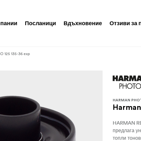
пании
Посланици
Вдъхновение
Отзиви за 
O 125 135-36 exp
HARMAN PHO
Harman 
HARMAN RED
предлага ун
топли тонов