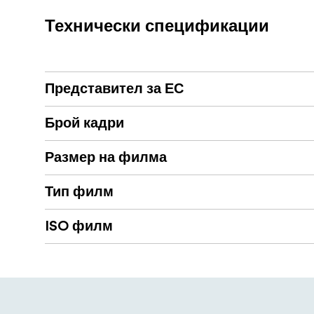
Средна скорост ISO 125
Технически спецификации
DX кодирани касети с 36 експ.
Стандартна обработка C41
Представител за ЕС
Брой кадри
Размер на филма
Тип филм
ISO филм