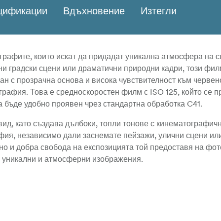
ецификации
Вдъхновение
Изтегли
рафите, които искат да придадат уникална атмосфера на с
и градски сцени или драматични природни кадри, този фил
ан с прозрачна основа и висока чувствителност към червено
рафия. Това е средноскоростен филм с ISO 125, който се п
да бъде удобно проявен чрез стандартна обработка C41.
ид, като създава дълбоки, топли тонове с кинематографичн
афия, независимо дали заснемате пейзажи, улични сцени ил
но и добра свобода на експозицията той предоставя на фо
а уникални и атмосферни изображения.
 към червеното - идеална за червена скала
рактерно кинематографично усещане