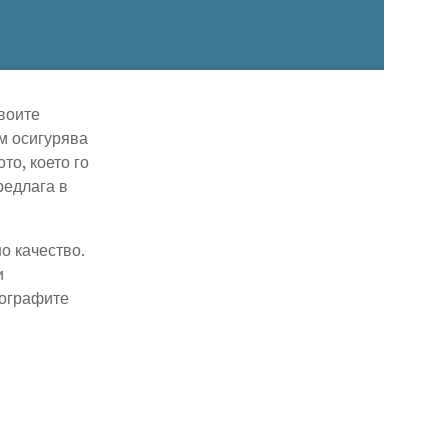
воите
м осигурява
то, което го
редлага в
о качество.
и
тографите