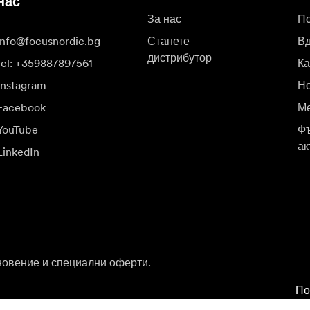
нас
За нас
П
info@focusnordic.bg
Станете
В
дистрибутор
tel: +359887897561
К
Instagram
Но
Facebook
Ме
YouTube
Фъ
ак
LinkedIn
новение и специални оферти.
По