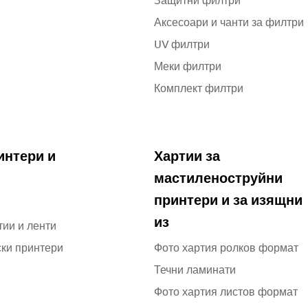
Защитни филтри
Аксесоари и чанти за филтри
UV филтри
Меки филтри
Комплект филтри
интери и
Хартии за
мастиленоструйни
принтери и за изящни
из
тии и ленти
ки принтери
Фото хартия ролков формат
Течни ламинати
Фото хартия листов формат