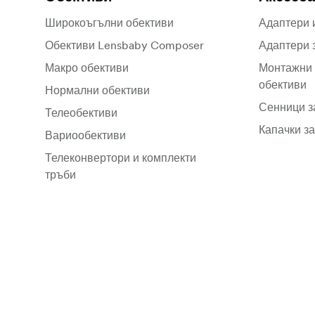
Широкоъгълни обективи
Адаптери 
Обективи Lensbaby Composer
Адаптери 
Макро обективи
Монтажни 
обективи
Нормални обективи
Сенници з
Телеобективи
Капачки за
Вариообективи
Телеконвертори и комплекти
тръби