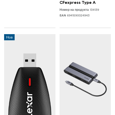
CFexpress Type A
134139
Номер на продукта
6941590024943
EAN
Нов