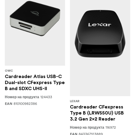
OWC
Cardreader Atlas USB-C
Dual-slot CFexpress Type
B and SDXC UHS-II
124433
Номер на продукта
LEXAR
810100982386
EAN
Cardreader CFexpress
Type B (LRW550U) USB
3.2 Gen 2x2 Reader
116972
Номер на продукта
843367123889
EAN