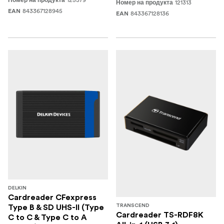
Номер на продукта
121313
Номер на продукта
843367128945
EAN
843367128136
EAN
DELKIN
Cardreader CFexpress
TRANSCEND
Type B & SD UHS-II (Type
Cardreader TS-RDF8K
C to C & Type C to A