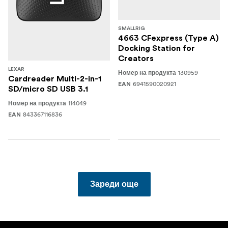
SMALLRIG
4663 CFexpress (Type A)
Docking Station for
Creators
LEXAR
130959
Номер на продукта
Cardreader Multi-2-in-1
6941590020921
EAN
SD/micro SD USB 3.1
114049
Номер на продукта
843367116836
EAN
Зареди още