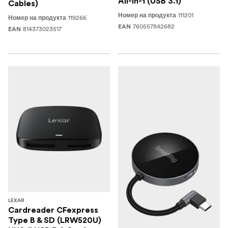
All-in-1 (USB 3.1)
Cables)
111201
Номер на продукта
119266
Номер на продукта
760557842682
EAN
814373023517
EAN
LEXAR
Cardreader CFexpress
Type B & SD (LRW520U)