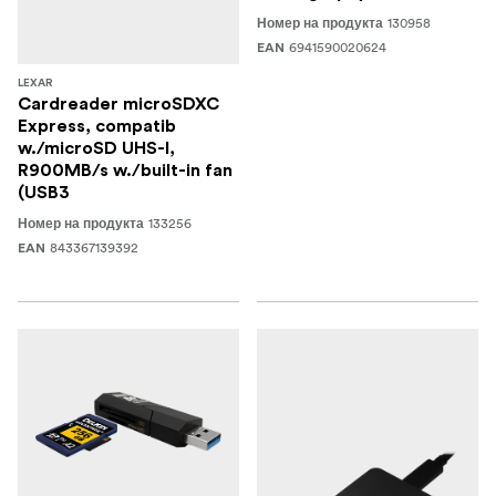
130958
Номер на продукта
6941590020624
EAN
LEXAR
Cardreader microSDXC
Express, compatib
w./microSD UHS-I,
R900MB/s w./built-in fan
(USB3
133256
Номер на продукта
843367139392
EAN