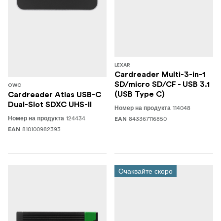
LEXAR
Cardreader Multi-3-in-1
SD/micro SD/CF - USB 3.1
OWC
(USB Type C)
Cardreader Atlas USB-C
Dual-Slot SDXC UHS-II
114048
Номер на продукта
124434
843367116850
Номер на продукта
EAN
810100982393
EAN
Очаквайте скоро