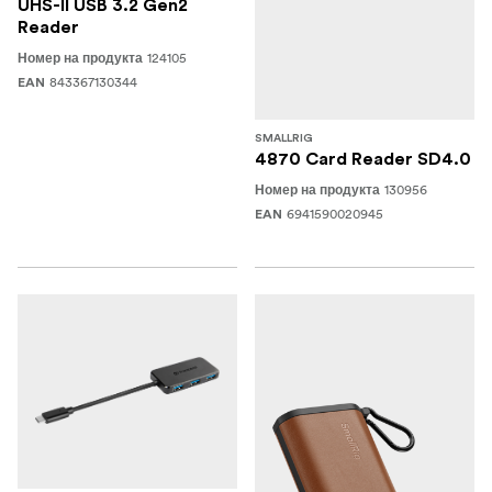
UHS-II USB 3.2 Gen2
Reader
124105
Номер на продукта
843367130344
EAN
SMALLRIG
4870 Card Reader SD4.0
130956
Номер на продукта
6941590020945
EAN