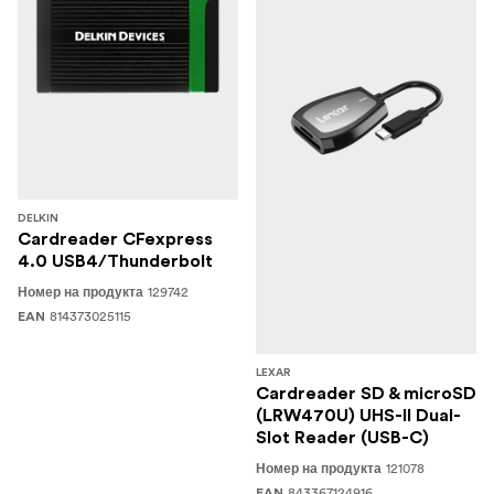
DELKIN
Cardreader CFexpress
4.0 USB4/Thunderbolt
129742
Номер на продукта
814373025115
EAN
LEXAR
Cardreader SD & microSD
(LRW470U) UHS-II Dual-
Slot Reader (USB-C)
121078
Номер на продукта
843367124916
EAN