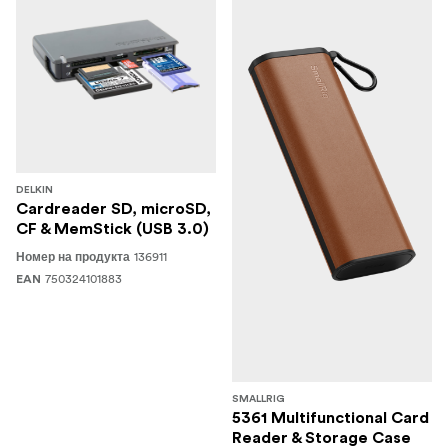
DELKIN
Cardreader SD, microSD,
CF & MemStick (USB 3.0)
136911
Номер на продукта
750324101883
EAN
SMALLRIG
5361 Multifunctional Card
Reader & Storage Case