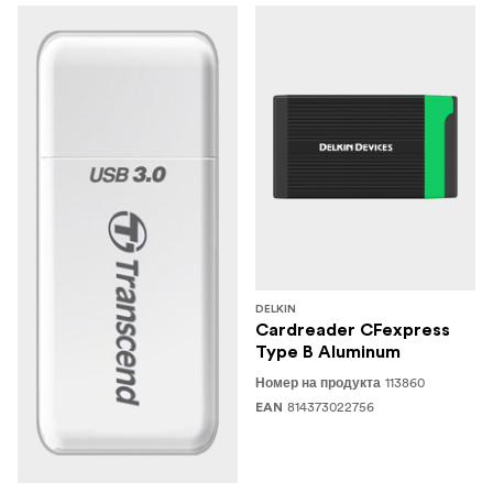
DELKIN
Cardreader CFexpress
Type B Aluminum
113860
Номер на продукта
814373022756
EAN