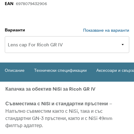
6978079432906
EAN
Показване на варианти
Варианти
Описание
Технически спецификации
Аксесоари и свърз
Капачка за обектив NiSi за Ricoh GR IV
–
Съвместима с NiSi и стандартни пръстени
Напълно съвместим както с NiSi, така и със
стандартни GN-3 пръстени,
както и с NiSi 49mm
филтър адаптер.