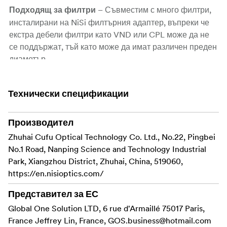
– Съвместим с много филтри,
Подходящ за филтри
инсталирани на NiSi филтърния адаптер, въпреки че
екстра дебели филтри като VND или CPL може да не
се поддържат, тъй като може да имат различен преден
диаметър.
– Разполага с
Защита от надраскване и шум
Технически спецификации
импортирана амортизираща тъкан на контактните
повърхности, за да предотврати
драскотини и
намаляване на шума от контакта между метални
Производител
части.
Zhuhai Cufu Optical Technology Co. Ltd., No.22, Pingbei
No.1 Road, Nanping Science and Technology Industrial
– Прецизно нанесено чрез
Премиум покритие
Park, Xiangzhou District, Zhuhai, China, 519060,
пръскане, за да пасва перфектно на корпуса на Ricoh
https://en.nisioptics.com/
GR IV за чист,
интегриран вид.
Представител за ЕС
– Включва стъпаловиден дизайн
Подобрена хватка
Global One Solution LTD, 6 rue d'Armaillé 75017 Paris,
на ръба за по-лесно боравене и по-сигурно
France Jeffrey Lin, France,
GOS.business@hotmail.com