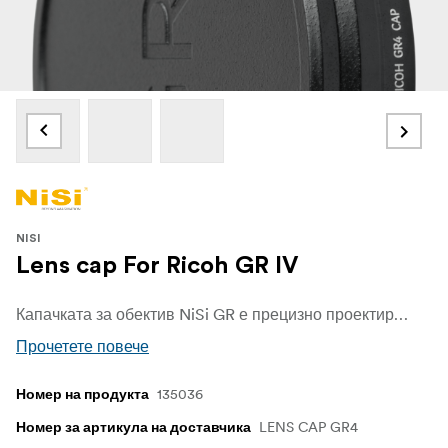
NISI
Lens cap For Ricoh GR IV
Капачката за обектив NiSi GR е прецизно проектирана заместителка, създадена специално за Ricoh GR IV. С перфектно прилягане и безпроблемна съвместимост, тя гарантира, че вашият фотоапарат остава напълно защитен, когато не се използва. (Не е съвместима с моделите Ricoh GR III.)
Прочетете повече
135036
Номер на продукта
LENS CAP GR4
Номер за артикула на доставчика