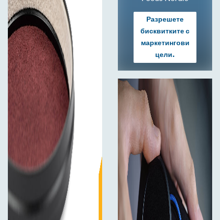
Разрешете
бисквитките с
маркетингови
цели.