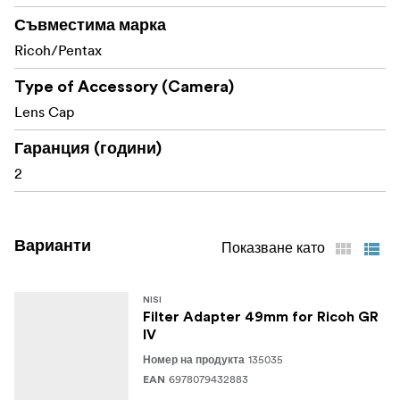
закрепване
и отстраняване.
Съвместима марка
– Дискретното,
Ricoh/Pentax
Минималистичен дизайн
небоядисано лого „GR“ привлича вниманието към
Type of Accessory (Camera)
камерата, като гарантира, че
аксесоарът я подчертава,
Lens Cap
без да отвлича вниманието.
Гаранция (години)
Опаковката включва:
2
Капачка за обектив NiSi за Ricoh GR IV
Варианти
Показване като
NISI
Filter Adapter 49mm for Ricoh GR
IV
135035
Номер на продукта
6978079432883
EAN