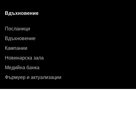
Вдъхновение
Посланици
Вдъхновение
Кампании
Новинарска зала
Медийна банка
Фърмуер и актуализации
Абонирайте се за бюлетин
Получавайте най-новите продуктови новини,
вдъхновение и специални оферти.