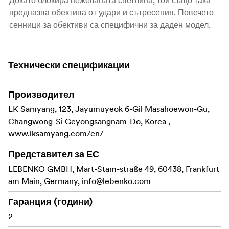
Докато блокира нежеланата светлина, той също така
предпазва обектива от удари и сътресения. Повечето
сенници за обективи са специфични за даден модел.
Технически спецификации
Производител
LK Samyang, 123, Jayumuyeok 6-Gil Masahoewon-Gu,
Changwong-Si Geyongsangnam-Do, Korea ,
www.lksamyang.com/en/
Представител за ЕС
LEBENKO GMBH, Mart-Stam-straße 49, 60438, Frankfurt
am Main, Germany,
info@lebenko.com
Гаранция (години)
2