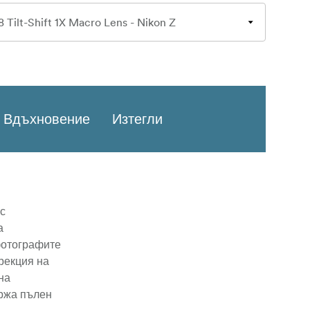
Вдъхновение
Изтегли
 с
а
фотографите
рекция на
на
ржа пълен