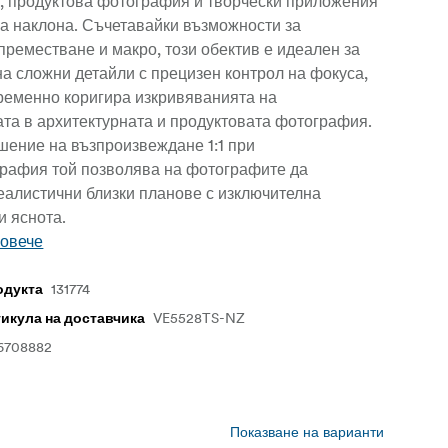
н, продуктова фотография и творчески приложения
на наклона. Съчетавайки възможности за
преместване и макро, този обектив е идеален за
а сложни детайли с прецизен контрол на фокуса,
ременно коригира изкривяванията на
та в архитектурната и продуктовата фотография.
шение на възпроизвеждане 1:1 при
рафия той позволява на фотографите да
еалистични близки планове с изключителна
и яснота.
повече
131774
одукта
VE5528TS-NZ
тикула на доставчика
6708882
Показване на варианти