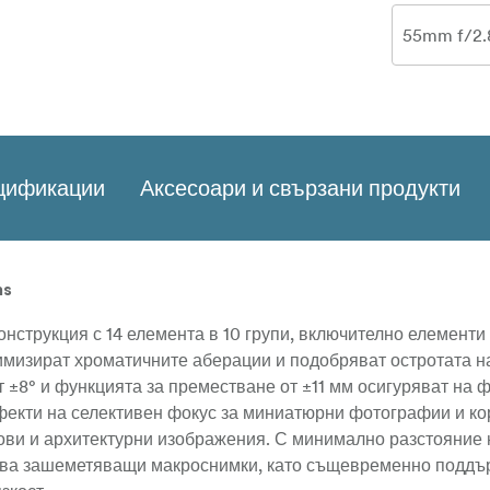
ецификации
Аксесоари и свързани продукти
ns
нструкция с 14 елемента в 10 групи, включително елементи
имизират хроматичните аберации и подобряват остротата н
 ±8° и функцията за преместване от ±11 мм осигуряват на 
фекти на селективен фокус за миниатюрни фотографии и ко
ови и архитектурни изображения. С минимално разстояние 
лява зашеметяващи макроснимки, като същевременно поддъ