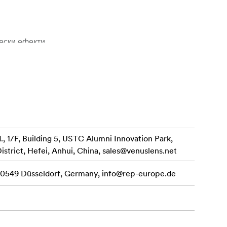
ески ефекти
т съществено
 1/F, Building 5, USTC Alumni Innovation Park,
ително ниска
istrict, Hefei, Anhui, China,
sales@venuslens.net
 40549 Düsseldorf, Germany,
info@rep-europe.de
афията
ол