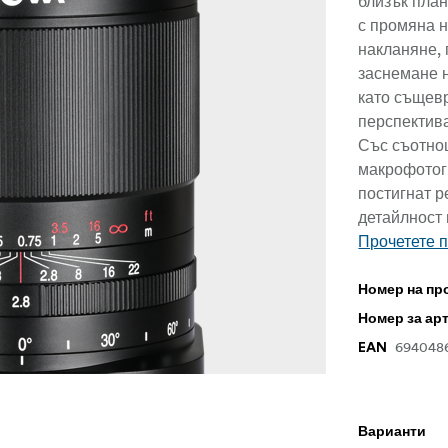
близък пла
с промяна 
накланяне, 
заснемане н
като същев
перспектива
Със съотно
макрофотог
постигнат р
детайлност 
Прочетете 
Номер на пр
Номер за ар
694048
EAN
Варианти