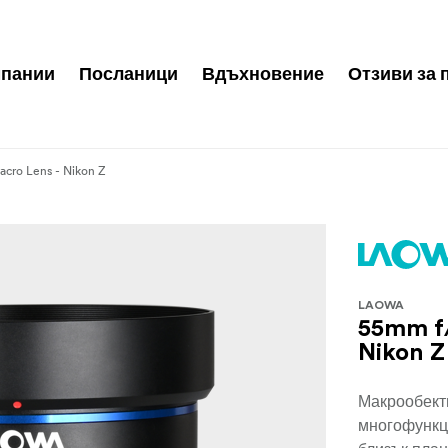
пании
Посланици
Вдъхновение
Отзиви за 
Macro Lens - Nikon Z
LAOWA
55mm f/
Nikon Z
Макрообекти
многофункц