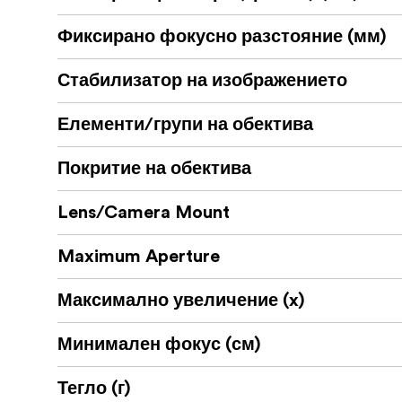
Какво има в кутията:
Фиксирано фокусно разстояние (мм)
Обектив Laowa 55mm f/2.8 Tilt-Shift 
Стабилизатор на изображението
Предна капачка на обектива
Елементи/групи на обектива
Задна капачка на обектива
Капак на обектива
Покритие на обектива
Калъф за обектива
Lens/Camera Mount
Maximum Aperture
Максимално увеличение (x)
Минимален фокус (см)
Тегло (г)