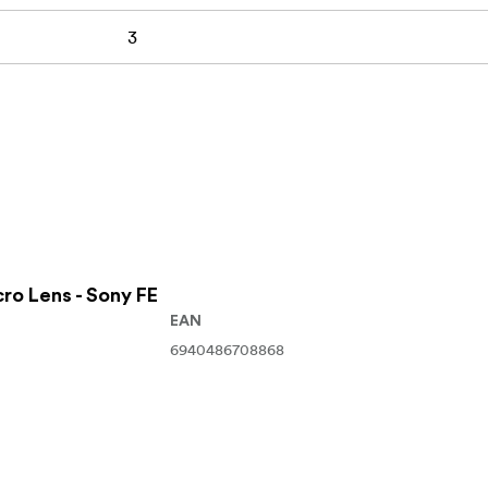
3
ro Lens - Sony FE
EAN
6940486708868