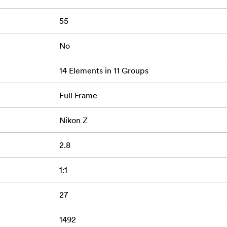
55
1X Macro
No
14 Elements in 11 Groups
Full Frame
Nikon Z
2.8
1:1
27
1492