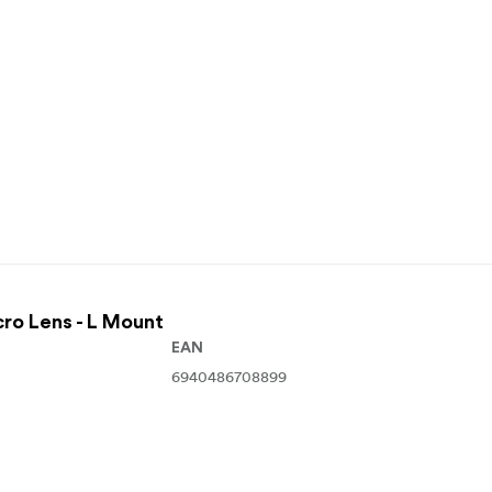
cro Lens - L Mount
EAN
6940486708899