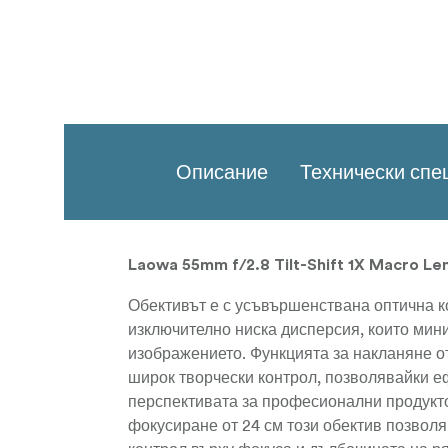
Описание
Технически сп
Laowa 55mm f/2.8 Tilt-Shift 1X Macro Le
Обективът е с усъвършенствана оптична ко
изключително ниска дисперсия, които мин
изображението. Функцията за накланяне от
широк творчески контрол, позволявайки е
перспективата за професионални продукт
фокусиране от 24 см този обектив позво