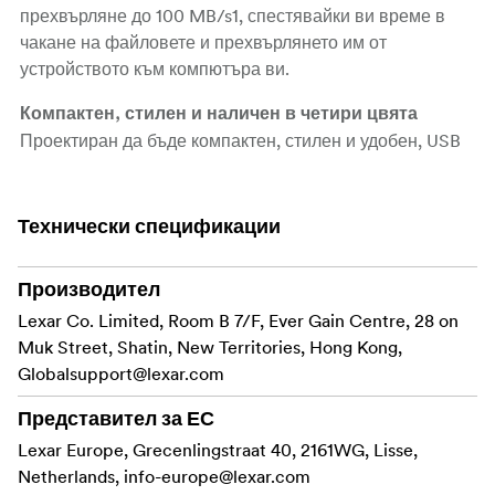
прехвърляне до 100 MB/s1, спестявайки ви време в
чакане на файловете и прехвърлянето им от
устройството към компютъра ви.
Компактен, стилен и наличен в четири цвята
Проектиран да бъде компактен, стилен и удобен, USB
флаш паметта JumpDrive V400 е снабдена с каишка
за ключодържател, което улеснява закачането й на
ключодържател, раница, чанта или куфарче.
Технически спецификации
Съхранявайте файловете си безопасно с 256-
Производител
JumpDrive V400 USB се
битово AES криптиране
предлага с Lexar DataShield, софтуер, който помага да
Lexar Co. Limited, Room B 7/F, Ever Gain Centre, 28 on
защитите важните си файлове с 256-битово AES
Muk Street, Shatin, New Territories, Hong Kong,
криптиране² от повреждане, загуба и изтриване.
Globalsupport@lexar.com
Съвместим с PC и Mac системи Съвместим както с
Представител за ЕС
PC, така и с Mac системи, USB 3.0 флаш устройството
Lexar Europe, Grecenlingstraat 40, 2161WG, Lisse,
JumpDrive V400 ви позволява лесно да съхранявате
Netherlands,
info-europe@lexar.com
голям брой снимки, музикални и видео файлове.