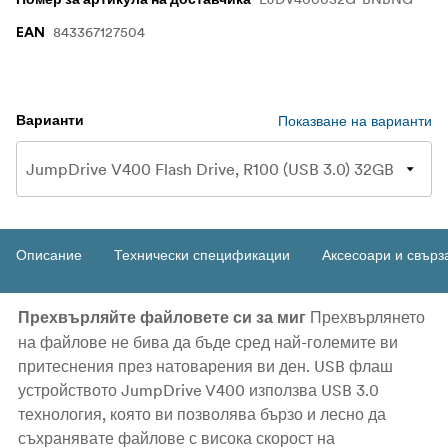
Номер за артикула на доставчика
843367127504
EAN
Показване на варианти
Варианти
Описание
Технически спецификации
Аксесоари и свърз
Прехвърлянето
Прехвърляйте файловете си за миг
на файлове не бива да бъде сред най-големите ви
притеснения през натоварения ви ден. USB флаш
устройството JumpDrive V400 използва USB 3.0
технология, която ви позволява бързо и лесно да
съхранявате файлове с висока скорост на