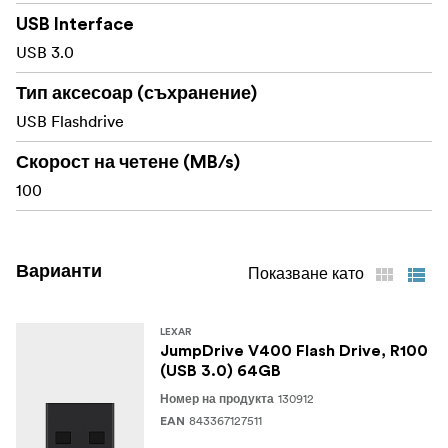
USB Interface
Всички продукти на Lexar преминават
Строго тестван
през обширни тестове в лабораториите за качество на
USB 3.0
Lexar, съоръжения с хиляди различни камери и
Тип аксесоар (съхранение)
цифрови устройства, за да се гарантира
USB Flashdrive
производителност, качество, съвместимост и
надеждност.
Скорост на четене (MB/s)
100
Варианти
Показване като
LEXAR
JumpDrive V400 Flash Drive, R100
(USB 3.0) 64GB
130912
Номер на продукта
843367127511
EAN