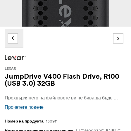
LEXAR
JumpDrive V400 Flash Drive, R100
(USB 3.0) 32GB
Прехвърлянето на файловете ви не бива да бъде сред най-големите ви притеснения през натоварения ви ден. USB флаш устройството JumpDrive V400 използва USB 3.0 технология, която ви позволява бързо и лесно да съхранявате файлове с висока скорост на прехвърляне до 100 MB/s1, спестявайки ви време в чакане на файловете и прехвърлянето им от устройството към компютъра ви.
Прочетете повече
130911
Номер на продукта
LJDV400032G-BNBNG