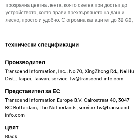
прозрачна цветна лента, която светва при достъп до
устройството, което прави прехвърлянето на данни
лесно, просто и удобно. С огромна капацитет до 32 GB,
JetFlash 600 е в състояние да отговори на
изискванията на най-взискателните среди за
съхранение на данни. Характеристики
Технически спецификации
Аеродинамичен, извит дизайн
Производител
Снабден с LED индикатор за състоянието на
Transcend Information, Inc., No.70, XingZhong Rd., NeiHu
прехвърлянето на данни
Dist., Taipei, Taiwan,
service-tw@transcend-info.com
USB 2.0 интерфейс за високоскоростно
Представител за ЕС
прехвърляне на данни
Transcend Information Europe B.V. Cairostraat 40, 3047
Захранва се от USB – не се нуждае от външно
BC Rotterdam, The Netherlands,
service-tw@transcend-
захранване или батерия
info.com
Лесен дизайн за включване и работа
Цвят
Black