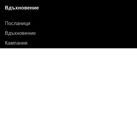
Вдъхновение
Посланици
Вдъхновение
Кампании
Новинарска зала
Медийна банка
Фърмуер и актуализации
Абонирайте се за бюлетин
Получавайте най-новите продуктови новини,
вдъхновение и специални оферти.
Частно лице
Дистрибутор