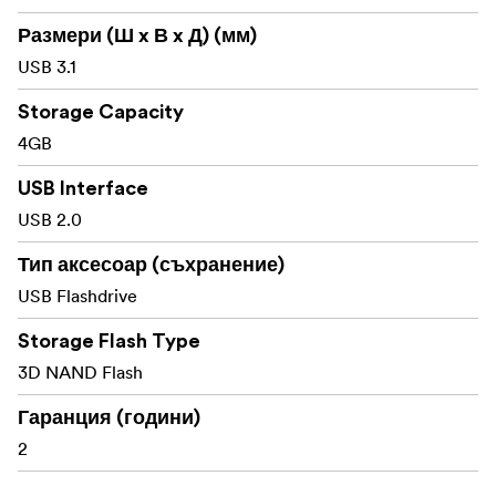
Компактен и лесен за носене
Размери (Ш x В x Д) (мм)
Включва инструмент за управление на данни
USB 3.1
JetFlash elite
Storage Capacity
Съвместим с Windows 7, Vista, XP, 2000
4GB
Ограничена доживотна гаранция
USB Interface
USB 2.0
Тип аксесоар (съхранение)
USB Flashdrive
Storage Flash Type
3D NAND Flash
Гаранция (години)
2