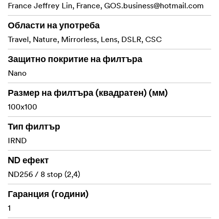
France Jeffrey Lin, France,
GOS.business@hotmail.com
изключително ниско ниво на отразяване
Области на употреба
Без винетиране
Travel, Nature, Mirrorless, Lens, DSLR, CSC
Висока разделителна способност
Защитно покритие на филтъра
Нанопокритие от двете страни, отблъскващо вода
Nano
и масла
Размер на филтъра (квадратен) (мм)
Екологично оптично стъкло на обектива (H-K9L)
100x100
Тип филтър
IRND
ND ефект
ND256 / 8 stop (2,4)
Гаранция (години)
1