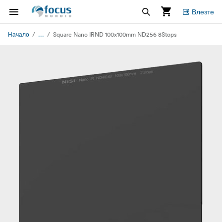
Влезте
...
Начало
Square Nano IRND 100x100mm ND256 8Stops