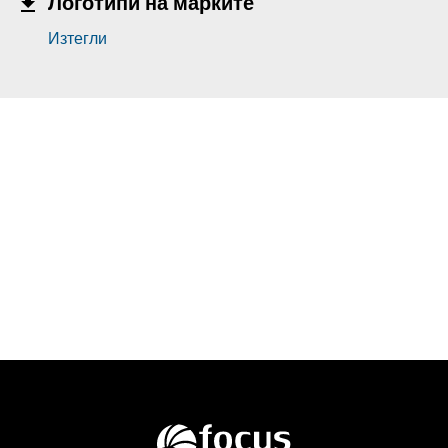
Логотипи на марките
Изтегли