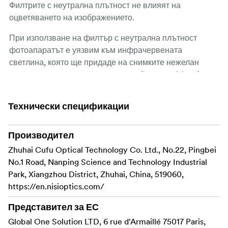
Филтрите с неутрална плътност не влияят на
оцветяването на изображението.
При използване на филтър с неутрална плътност
фотоапаратът е уязвим към инфрачервената
светлина, която ще придаде на снимките нежелан
червен цвят при снимане с малка бленда. Nisi добавя
към този филтър слой за защита от инфрачервени
лъчи, който помага за елиминиране на
Технически спецификации
инфрачервената светлина през обектива, за да се
възвърне естественият цвят.
Производител
Тези филтри NiSi Nano IR Neutral Density с размер
Zhuhai Cufu Optical Technology Co. Ltd., No.22, Pingbei
100x100 mm се предлагат в следните степени на
No.1 Road, Nanping Science and Technology Industrial
блендата:
Park, Xiangzhou District, Zhuhai, China, 519060,
2 стопа, 3 стопа, 4 стопа, 5 стопа, 6 стопа, 7 стопа, 8
https://en.nisioptics.com/
стопа, 9 стопа, 10 стопа, 11 стопа, 15 стопа, а също и 20
стопа
Представител за ЕС
Global One Solution LTD, 6 rue d'Armaillé 75017 Paris,
Изключително ниско ниво на цветово отражение,