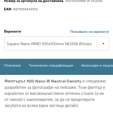
100X100MM IR ND256
Номер за артикула на доставчика
6971634243122
EAN
Показване на варианти
Варианти
Описание
Технически спецификации
Аксесоари и свърз
е специално
Филтърът NiSi Nano IR Neutral Density
разработен за фотографи на пейзажи. Този филтър е
изработен от висококачествено оптично стъкло (а не
от смола) с нанопокритие, за да се предотврати
загубата на всяка една частица детайл.