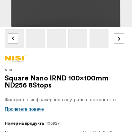
NISI
Square Nano IRND 100x100mm
ND256 8Stops
Филтрите с инфрачервена неутрална плътност с нанопокритие NiSi са изработени от оптично стъкло с висока разделителна способност и се отличават с двустранна технология за нанопокритие. Те позволяват по-дълго време на експозиция, за да предоставят безкрайни творчески възможности. IR технологията позволява заснемането на истински и живи цветове.
Прочетете повече
106927
Номер на продукта