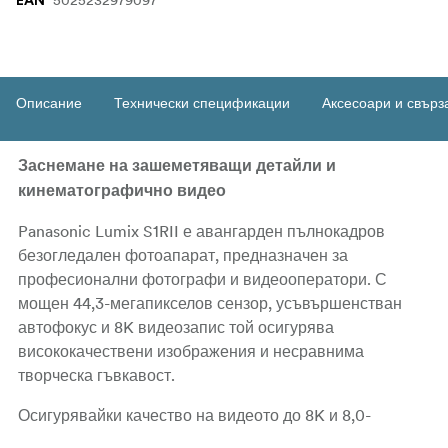
5025232979097
EAN
Описание
Технически спецификации
Аксесоари и свърз
Заснемане на зашеметяващи детайли и
кинематографично видео
Panasonic Lumix S1RII е авангарден пълнокадров
безогледален фотоапарат, предназначен за
професионални фотографи и видеооператори. С
мощен 44,3-мегапикселов сензор, усъвършенстван
автофокус и 8K видеозапис той осигурява
висококачествени изображения и несравнима
творческа гъвкавост.
Осигурявайки качество на видеото до 8K и 8,0-
стъпкова 5-осова стабилизация на изображението на