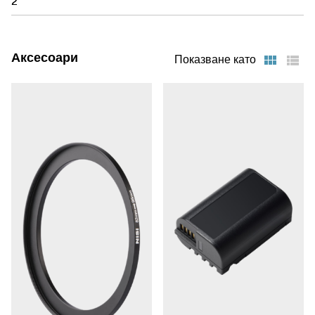
2
поглъщащо кинематографично качество.
Използвайте 4K 120p 10-bit за забавени кадри,
идеални за динамично разказване на истории.
Аксесоари
Показване като
- Позволява
Вътрешен 5,8K ProRes RAW HQ
запис с висок битрейт, без компресия, директно
върху карти CFexpress тип B или външни USB-
SSD, като запазва изобилие от детайли и
осигурява по-голяма гъвкавост при цветовата
градация.
- Осигурява пълно
Запис на отворен портал
отчитане на сензора при 6,4K 30p 10-bit, като
осигурява максимален контрол върху
кадрирането и настройките на съотношението на
страните за всичко - от театрални продукции до
вертикални социални медии.
-
779-точков фазов хибриден автофокус
Използва задвижвано от изкуствен интелект