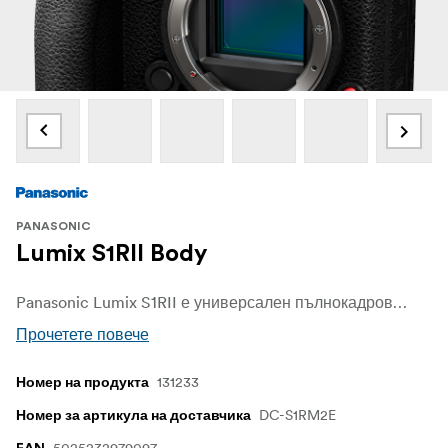
PANASONIC
Lumix S1RII Body
Panasonic Lumix S1RII е универсален пълнокадров безогледален фотоапарат, който съчетава висококачествени фотографски характеристики с усъвършенствани видеовъзможности. Предназначен за творци, които искат да превключват безпроблемно между заснемането на снимки с висока резолюция и записването на видео от професионален клас, фотоапаратът е оборудван с 44,3-мегапикселов сензор, интелигентна система за автоматично фокусиране и надеждна стабилизация на изображението за ясни и стабилни резултати както в режимите за снимки, така и в режимите за видео.
Прочетете повече
131233
Номер на продукта
DC-S1RM2E
Номер за артикула на доставчика