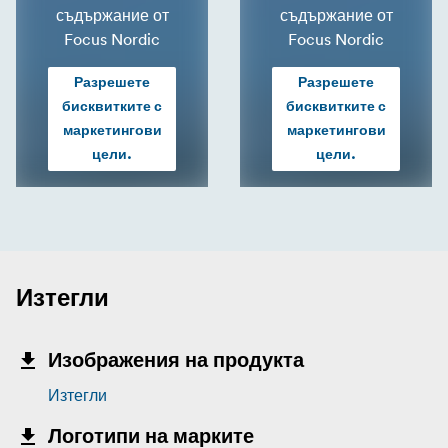
съдържание от
съдържание от
Focus Nordic
Focus Nordic
Разрешете
Разрешете
бисквитките с
бисквитките с
маркетингови
маркетингови
цели.
цели.
Изтегли
Изображения на продукта
Изтегли
Логотипи на марките