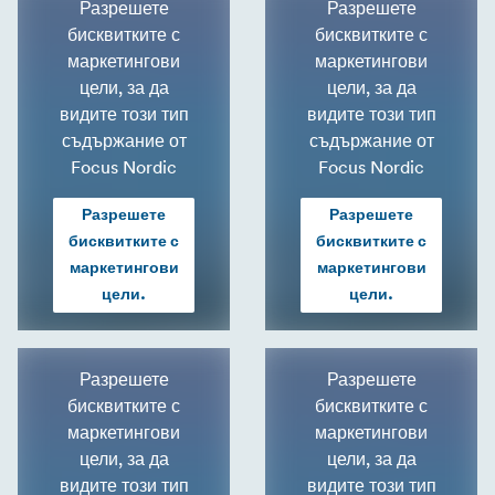
Разрешете
Разрешете
бисквитките с
бисквитките с
маркетингови
маркетингови
цели, за да
цели, за да
видите този тип
видите този тип
съдържание от
съдържание от
Focus Nordic
Focus Nordic
Разрешете
Разрешете
бисквитките с
бисквитките с
маркетингови
маркетингови
цели.
цели.
Разрешете
Разрешете
бисквитките с
бисквитките с
маркетингови
маркетингови
цели, за да
цели, за да
видите този тип
видите този тип