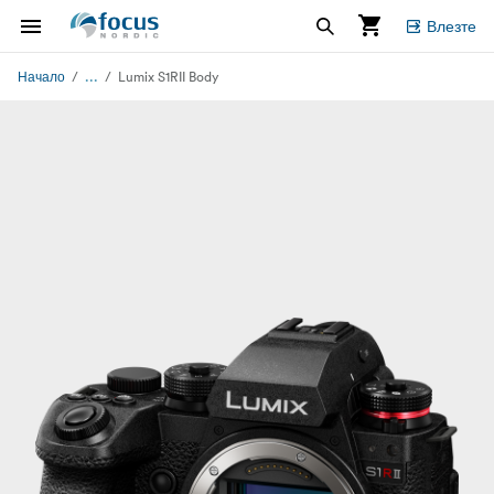
Влезте
...
Начало
Lumix S1RII Body