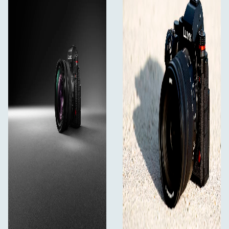
професионален работен процес.
Какво има в кутията
тяло на Lumix S1RII
Батерия (DMW-BLK22)
Стойка за зареждане
Каишка
Капак на тялото
Капак за хотшоу
Капак за съединителя за захващане на батерията