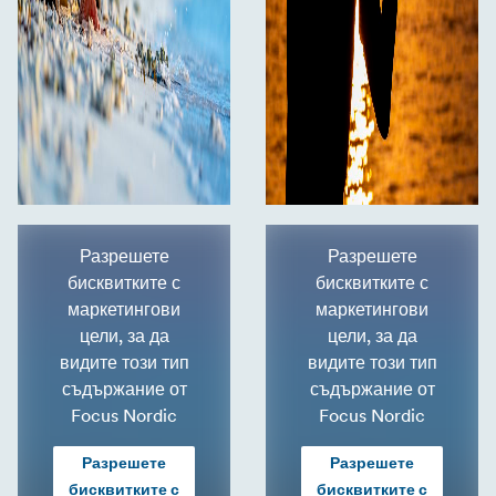
Разрешете
Разрешете
бисквитките с
бисквитките с
маркетингови
маркетингови
цели, за да
цели, за да
видите този тип
видите този тип
съдържание от
съдържание от
Focus Nordic
Focus Nordic
Разрешете
Разрешете
бисквитките с
бисквитките с