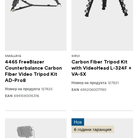
SMALLRIG
SIRUI
4465 FreeBlazer
Carbon Fiber Tripod Kit
Counterbalance Carbon
with VideoHead L-324F +
Fiber Video Tripod Kit
VA-5X
AD-Pro8
127821
Номер на продукта
127425
Номер на продукта
6952060071190
EAN
6941590015316
EAN
Нов
6 години гаранция