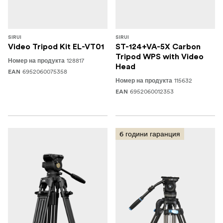
SIRUI
SIRUI
Video Tripod Kit EL-VT01
ST-124+VA-5X Carbon
Tripod WPS with Video
128817
Номер на продукта
Head
6952060075358
EAN
115632
Номер на продукта
6952060012353
EAN
6 години гаранция