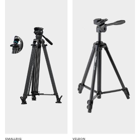
SMALLRIG
VELBON